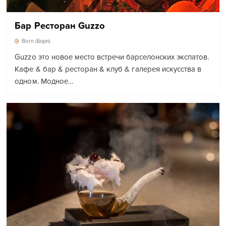
Бар Ресторан Guzzo
Born (Борн)
Guzzo это новое место встречи барселонских экспатов.
Кафе & бар & ресторан & клуб & галерея искусства в
одном. Модное…