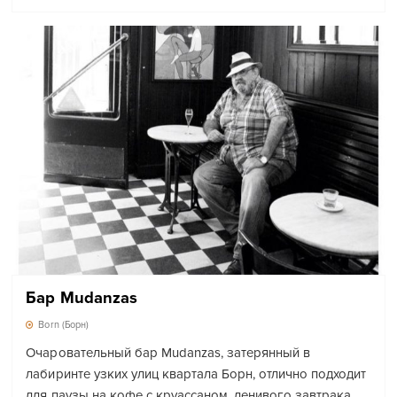
Бар Mudanzas
Born (Борн)
Очаровательный бар Mudanzas, затерянный в
лабиринте узких улиц квартала Борн, отлично подходит
для паузы на кофе с круассаном, ленивого завтрака…