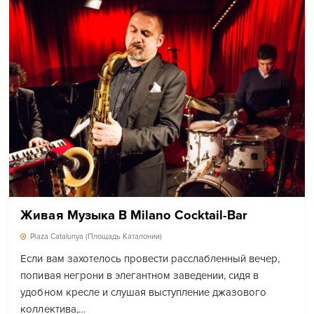
Живая Музыка В Milano Cocktail-Bar
Plaza Catalunya (Площадь Каталонии)
Если вам захотелось провести расслабленный вечер,
попивая негрони в элегантном заведении, сидя в
удобном кресле и слушая выступление джазового
коллектива,…