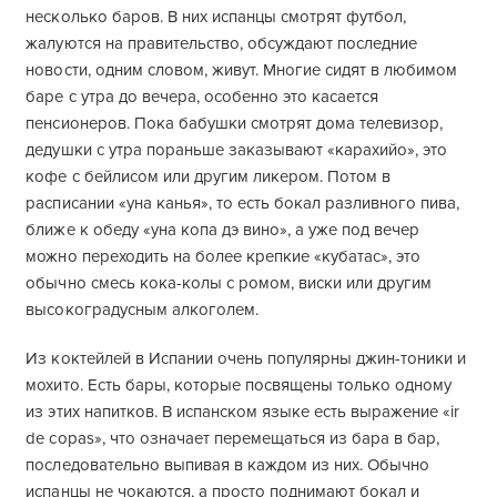
несколько баров. В них испанцы смотрят футбол,
жалуются на правительство, обсуждают последние
новости, одним словом, живут. Многие сидят в любимом
баре с утра до вечера, особенно это касается
пенсионеров. Пока бабушки смотрят дома телевизор,
дедушки с утра пораньше заказывают «карахийо», это
кофе с бейлисом или другим ликером. Потом в
расписании «уна канья», то есть бокал разливного пива,
ближе к обеду «уна копа дэ вино», а уже под вечер
можно переходить на более крепкие «кубатас», это
обычно смесь кока-колы с ромом, виски или другим
высокоградусным алкоголем.
Из коктейлей в Испании очень популярны джин-тоники и
мохито. Есть бары, которые посвящены только одному
из этих напитков. В испанском языке есть выражение «ir
de copas», что означает перемещаться из бара в бар,
последовательно выпивая в каждом из них. Обычно
испанцы не чокаются, а просто поднимают бокал и