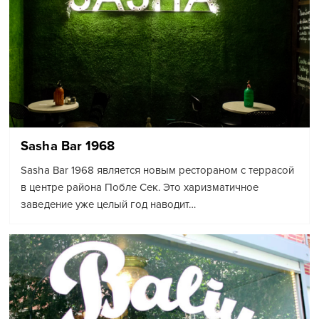
Sasha Bar 1968
Sasha Bar 1968 является новым рестораном с террасой
в центре района Побле Сек. Это харизматичное
заведение уже целый год наводит…