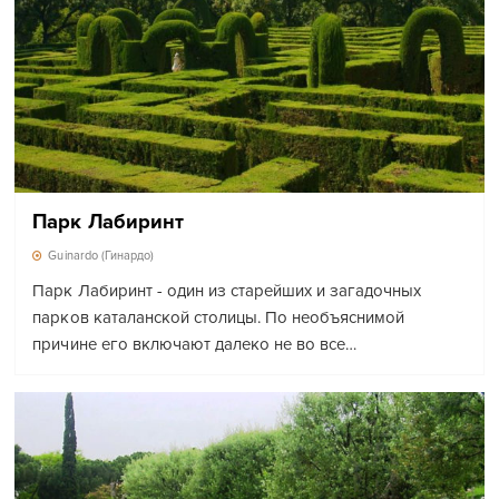
Парк Лабиринт
Guinardo (Гинардо)
Парк Лабиринт - один из старейших и загадочных
парков каталанской столицы. По необъяснимой
причине его включают далеко не во все…