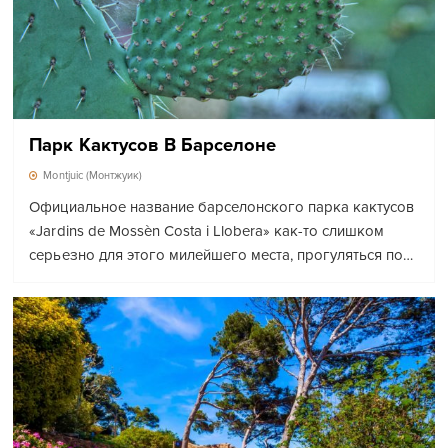
Парк Кактусов В Барселоне
Montjuic (Монтжуик)
Официальное название барселонского парка кактусов
«Jardins de Mossèn Costa i Llobera» как-то слишком
серьезно для этого милейшего места, прогуляться по…