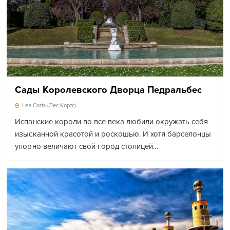
Сады Королевского Дворца Педральбес
Les Corts (Лес Кортс)
Испанские короли во все века любили окружать себя
изысканной красотой и роскошью. И хотя барселонцы
упорно величают свой город столицей…