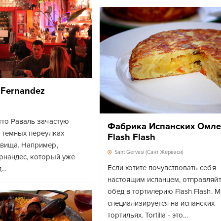
 Fernandez
тто Раваль зачастую
Фабрика Испанских Омле
х темных переулках
Flash Flash
вища. Например,
Sant Gervasi (Сант Жерваси)
рнандес, который уже
Если хотите почувствовать себя
д…
настоящим испанцем, отправляйт
обед в тортилерию Flash Flash. М
специализируется на испанских
тортильях. Tortilla - это…