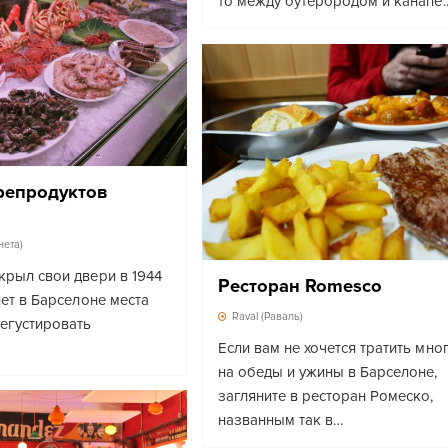
то между бутербродом и канапе.
репродуктов
нета)
крыл свои двери в 1944
Ресторан Romesco
 нет в Барселоне места
Raval (Раваль)
дегустировать
Если вам не хочется тратить мно
на обеды и ужины в Барселоне,
загляните в ресторан Ромеско,
названным так в…