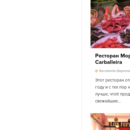
Ресторан Мо
Carballeira
Barceloneta (Барсело
Этот ресторан от
году и с тех пор
лучше, чтоб про
свежайшие…