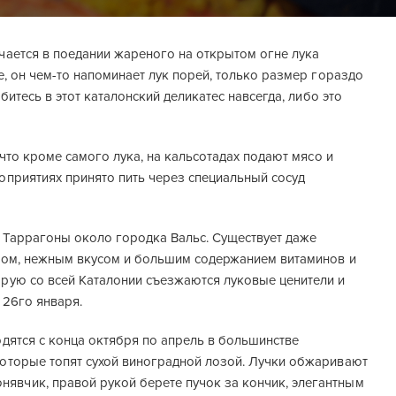
ючается в поедании жареного на открытом огне лука
е, он чем-то напоминает лук порей, только размер гораздо
битесь в этот каталонский деликатес навсегда, либо это
 что кроме самого лука, на кальсотадах подают мясо и
роприятиях принято пить через специальный сосуд
х Таррагоны около городка Вальс. Существует даже
ветом, нежным вкусом и большим содержанием витаминов и
орую со всей Каталонии съезжаются луковые ценители и
 26го января.
одятся с конца октября по апрель в большинстве
которые топят сухой виноградной лозой. Лучки обжаривают
явчик, правой рукой берете пучок за кончик, элегантным