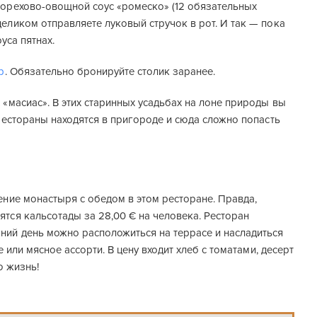
 орехово-овощной соус «ромеско» (12 обязательных
еликом отправляете луковый стручок в рот. И так — пока
уса пятнах.
p
. Обязательно бронируйте столик заранее.
«масиас». В этих старинных усадьбах на лоне природы вы
рестораны находятся в пригороде и сюда сложно попасть
ение монастыря с обедом в этом ресторане. Правда,
тся кальсотады за 28,00 € на человека. Ресторан
ний день можно расположиться на террасе и насладиться
 или мясное ассорти. В цену входит хлеб с томатами, десерт
ю жизнь!