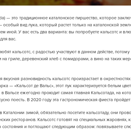
ada) — это традиционное каталонское пиршество, которое закл
 – особый вид лука, который растет только на каталонской земл
сем иной. У вас есть два варианта: вы попробуете кальсотс и влю
для вас.
 любят кальсотс, с радостью участвуют в данном действе, потому
на гриле, деревенский хлеб с помидорами, а вино на таких ме
ая вкусная разновидность кальсотс произрастает в окрестностя
арка — «Кальсот де Вальс», этот лук характеризуется белым ц
в Вальсе ежегодно проходит самая главная Кальсотада, на кот
усно поесть. В 2020 году эта гастрономическая фиеста пройдет
в Каталонии зимой, обязательно посетите кальсотаду, они пров
нских ресторанов. Кальсотс готовят на специальных жаровнях, 
о состояния и поглощают следующим образом: повязываете слюн