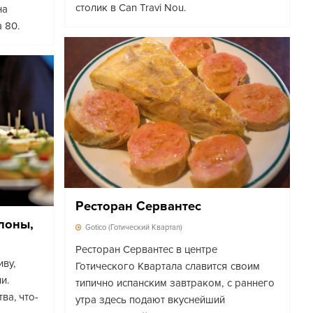
столик в Can Travi Nou.
на
 80.
Ресторан Сервантес
лоны,
Gotico (Готический Квартал)
Ресторан Сервантес в центре
ву,
Готического Квартала славится своим
и.
типично испанским завтраком, с раннего
ва, что-
утра здесь подают вкуснейший