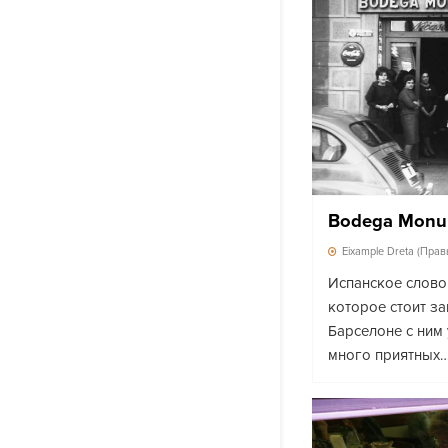
Bodega Monu
Eixample Dreta (Пра
Испанское слово 
которое стоит за
Барселоне с ним 
много приятных