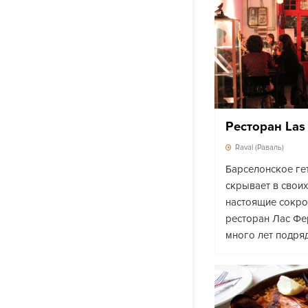
Ресторан Las
Raval (Раваль)
Барселонское ге
скрывает в свои
настоящие сокро
ресторан Лас Фе
много лет подря