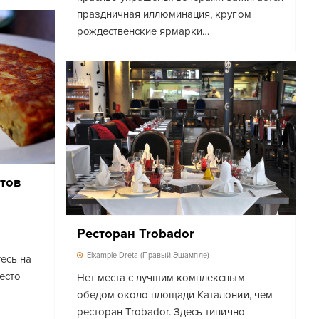
праздничная иллюминация, кругом
рождественские ярмарки…
тов
Ресторан Trobador
Eixample Dreta (Правый Эшампле)
есь на
есто
Нет места с лучшим комплексным
обедом около площади Каталонии, чем
ресторан Trobador. Здесь типично