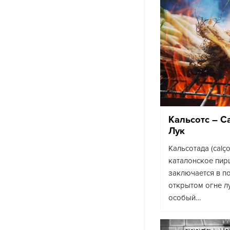
Кальсотc – 
Лук
Кальсотада (calç
каталонское пир
заключается в п
открытом огне лу
особый…