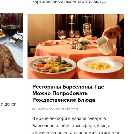
…
картофельный омлет «тортилью»,…
Рестораны Барселоны, Где
Можно Попробовать
Рождественские Блюда
го денег
Gotico (Готический Квартал)
В конце декабря и начале января в
Барселоне особая атмосфера, улицы
красиво украшены, вечерами зажигается