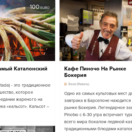
100
EURO
Самый Каталонский
Кафе Пиночо На Рынке
Бокерия
Raval (Раваль)
otada) - это традиционное
шество, которое
Одно из самых культовых мест д
оедании жареного на
завтрака в Барселоне находится
ка «кальсот». Кальсот –
рынке Бокерия. Легендарное за
Pinotxo с 6-30 утра встречает тур
всего мира бокалом ледяной ка
традиционными блюдами катало