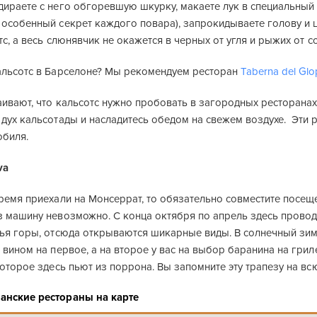
дираете с него обгоревшую шкурку, макаете лук в специальный
особенный секрет каждого повара), запрокидываете голову и ц
тс, а весь слюнявчик не окажется в черных от угля и рыжих от со
альсотс в Барселоне? Мы рекомендуем ресторан
Taberna del Glo
ивают, что кальсотс нужно пробовать в загородных ресторанах 
дух кальсотады и насладитесь обедом на свежем воздухе. Эти 
обиля.
va
ремя приехали на Монсеррат, то обязательно совместите посещ
 машину невозможно. С конца октября по апрель здесь проводя
жья горы, отсюда открываются шикарные виды. В солнечный зим
 вином на первое, а на второе у вас на выбор баранина на гриле
которое здесь пьют из поррона. Вы запомните эту трапезу на вс
анские рестораны на карте