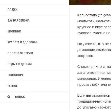
ПЛЯЖИ
Кальсотада (calçot
«кальсот». Кальсот
GAY БАРСЕЛОНА
крупнее и вкус сов
ШОППИНГ
луковое счастье не 
КРАСОТА И ЗДОРОВЬЕ
Но даже те, кто не
домашние колбаски 
СПОРТ И ЭКСТРИМ
«поррон».
ОТДЫХ С ДЕТЬМИ
Считается, что сам
запатентованная м
ТРАНСПОРТ
минералов. Именно 
просто любители вк
РАЗНОЕ
Если вы оказались 
ПОИСК
традиционных испа
до угольно-черног