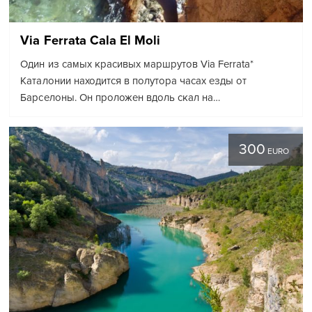
Via Ferrata Cala El Moli
Один из самых красивых маршрутов Via Ferrata*
Каталонии находится в полутора часах езды от
Барселоны. Он проложен вдоль скал на…
300
EURO