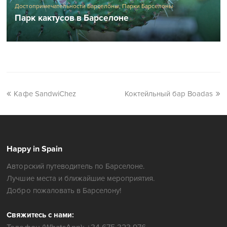
Достопримечательности Барселоны
,
Парки Барселоны
Парк кактусов в Барселоне
Кафе SandwiChez
Коктейльный бар Boadas
Happy in Spain
Авторский путеводитель по Барселоне.
Лучшие места и ближайшие мероприятия.
Добро пожаловать в Барселону!
Свяжитесь с нами: