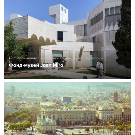
Достопримечательности Барселоны
,
Музеи Барселоны
Фонд-музей Joan Miró