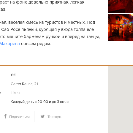
рает на фоне довольно приятная, легкая
аз.
ая, веселая смесь из туристов и местных. Под
 Саб Росе пьяный, курящая у входа толпа еле
к что машите барменам ручкой и вперед на танцы,
Макарена
совсем рядом.
€€
Carrer Rauric, 21
Liceu
:
Каждый день с 20-00 и до 3 ночи
Поделиться
Твитнуть