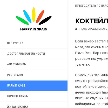
ПУТЕВОДИТЕЛЬ ПО БАР
КОКТЕЙЛ
БАРЫ БАРСЕЛОНЫ
,
БАРЫ 
Если вечер застал 
ЭКСКУРСИИ
Rosa, это очень м
Plaza Real. Бар пох
ДОСТОПРИМЕЧАТЕЛЬНОСТИ
розовом полумраке
туалетах.
АПАРТАМЕНТЫ
В часы пик это ми
РЕСТОРАНЫ
смело пробирайтесь
БАРЫ И КАФЕ
коктейльное меню 
вечер проходит hap
НОЧНЫЕ КЛУБЫ
вкусные клубничны
кайпириньи, лонг 
ЖИВАЯ МУЗЫКА