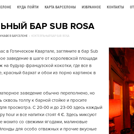
СЕЛОНЕ
КУДА ПОЙТИ
КАРТА БАРСЕЛОНЫ
ИЗБРАННОЕ
КОНТАКТЫ
О
ЬНЫЙ БАР SUB ROSA
И КАФЕ В БАРСЕЛОНЕ
КОКТЕЙЛЬНЫЙ БАР SUB ROSA
вас в Готическом Квартале, загляните в бар Sub
илое заведение в шаге от королевской площади
ож на будуар французской кокотки, где все в
, красный бархат и обои из порно картинок в
ниатюрное заведение обычно переполнено, но
 сквозь толпу к барной стойке и просите
для просмотра. С 20-00 и до 23-00 здесь каждый
py hour и все напитки стоят 4 €. Здесь миксуют
е мохито со свежими ягодами, малиновые
айлонды для особо отважных и прочие вкусные