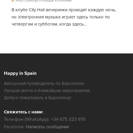
Plaza Catalunya (Площадь Каталонии)
В клубе City Hall вечеринки проходят каждую ночь,
но электронная музыка играет здесь только по
четвергам и субботам, когда здесь…
Happy in Spain
Авторский путеводитель по Барселоне.
Лучшие места и ближайшие мероприятия.
Добро пожаловать в Барселону!
Свяжитесь с нами:
Телефон (WhatsApp): +34 675 323 976
Facebook:
Написать сообщение