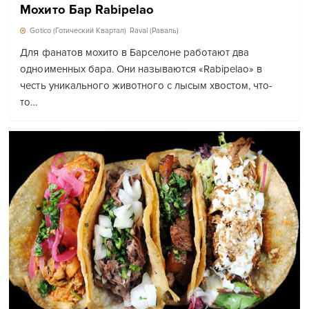
Мохито Бар Rabipelao
Gotico (Готический Квартал)
Raval (Раваль)
Для фанатов мохито в Барселоне работают два
одноименных бара. Они называются «Rabipelao» в
честь уникального животного с лысым хвостом, что-
то…