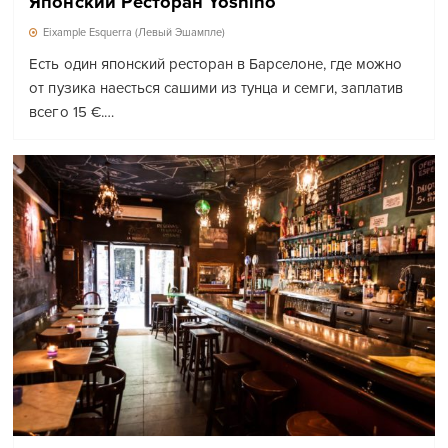
Японский Ресторан Yoshino
Eixample Esquerra (Левый Эшампле)
Есть один японский ресторан в Барселоне, где можно
от пузика наесться сашими из тунца и семги, заплатив
всего 15 €.…