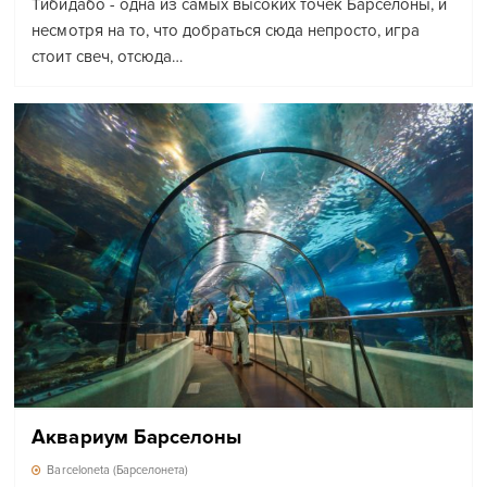
Тибидабо - одна из самых высоких точек Барселоны, и
несмотря на то, что добраться сюда непросто, игра
стоит свеч, отсюда…
Аквариум Барселоны
Barceloneta (Барселонета)