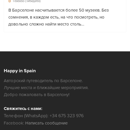
Tibidabo (Тибидабо)
В Барселоне насчитывается более 50 музеев. Без
сомнения, в каждом есть, на что посмотреть, но
довольно сложно найти место столь…
Happy in Spain
Авторский путеводитель по Барселоне.
Лучшие места и ближайшие мероприятия.
Добро пожаловать в Барселону!
Свяжитесь с нами:
Телефон (WhatsApp): +34 675 323 976
Facebook:
Написать сообщение