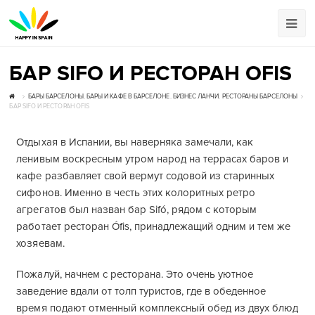
БАР SIFO И РЕСТОРАН OFIS
БАРЫ БАРСЕЛОНЫ
,
БАРЫ И КАФЕ В БАРСЕЛОНЕ
,
БИЗНЕС ЛАНЧИ
,
РЕСТОРАНЫ БАРСЕЛОНЫ
БАР SIFO И РЕСТОРАН OFIS
Отдыхая в Испании, вы наверняка замечали, как
ленивым воскресным утром народ на террасах баров и
кафе разбавляет свой вермут содовой из старинных
сифонов. Именно в честь этих колоритных ретро
агрегатов был назван бар Sifó, рядом с которым
работает ресторан Ófis, принадлежащий одним и тем же
хозяевам.
Пожалуй, начнем с ресторана. Это очень уютное
заведение вдали от толп туристов, где в обеденное
время подают отменный комплексный обед из двух блюд