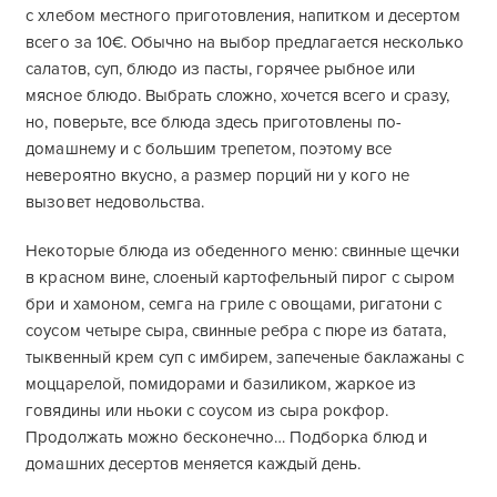
с хлебом местного приготовления, напитком и десертом
всего за 10€. Обычно на выбор предлагается несколько
салатов, суп, блюдо из пасты, горячее рыбное или
мясное блюдо. Выбрать сложно, хочется всего и сразу,
но, поверьте, все блюда здесь приготовлены по-
домашнему и с большим трепетом, поэтому все
невероятно вкусно, а размер порций ни у кого не
вызовет недовольства.
Некоторые блюда из обеденного меню: свинные щечки
в красном вине, слоеный картофельный пирог с сыром
бри и хамоном, семга на гриле с овощами, ригатони с
соусом четыре сыра, свинные ребра с пюре из батата,
тыквенный крем суп с имбирем, запеченые баклажаны с
моццарелой, помидорами и базиликом, жаркое из
говядины или ньоки с соусом из сыра рокфор.
Продолжать можно бесконечно… Подборка блюд и
домашних десертов меняется каждый день.