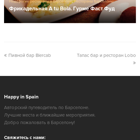
Недорогие рестораны в Барселоне
,
Рестораны Барселоны
Фрикадельная A tu Bola. Гурме Фаст Фуд
Пивной бар Biercab
Тапас бар и ресторан Lobo
Happy in Spain
Авторский путеводитель по Барселоне.
Лучшие места и ближайшие мероприятия.
Добро пожаловать в Барселону!
Свяжитесь с нами: