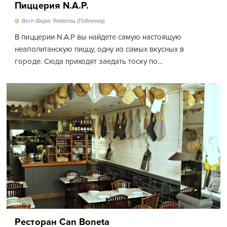
Пиццерия N.A.P.
Born (Борн)
Poblenou (Побленоу)
В пиццерии N.A.P вы найдете самую настоящую
неаполитанскую пиццу, одну из самых вкусных в
городе. Сюда приходят заедать тоску по…
Ресторан Can Boneta