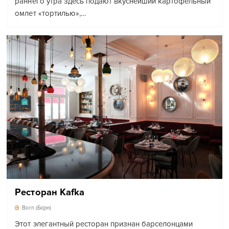
раннего утра здесь подают вкуснейший картофельный
омлет «тортилью»,…
Ресторан Kafka
Born (Борн)
Этот элегантный ресторан признан барселонцами