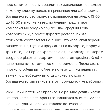
продолжительность в различных заведениях позволяет
каждому клиенту поесть в привычное для себя время.
Большинство ресторанов открываются на обед с 13-00
до 16-00 и многие из них по будням предлагают
комплексный обед «Menú del Día», средняя цена
которого 12 €, в более дорогих ресторанах эта
стоимость соответственно выше. Это испанская версия
бизнес ланча, где вам предложат на выбор подборку из
трех блюд на первое «primer plato», три блюда на второе
«segundo plato» и ассортимент десертов «postre». Хлеб и
вино чаще всего тоже входят в стоимость. После столь
плотного обеда вы поймете, почему для испанцев так
важен послеобеденный отдых «сиеста», кстати,
большинство магазинов в этот промежуток не работают.
Ужин начинается, как правило, не раньше девяти часов
вечера, кафе и рестораны заполняются ближе к 22-00.
Ночные гуляки, посетив немалое количество
увеселительных заведений, любят встречать рассвет на