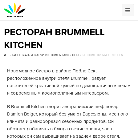
РЕСТОРАН BRUMMELL
KITCHEN
БИЗНЕС ЛАНЧИ
,
БРАНЧИ
,
РЕСТОРАНЫ БАРСЕЛОНЫ
РЕСТОРАН BRUMMELL KITCHEN
Новомодное бистро в районе Побле Сек,
расположенное внутри отеля Brummell, радует
посетителей креативной кухней по демократичным ценам
и современным космополитичным интерьером.
В Brummell Kitchen творит австралийский шеф повар
Damien Bolger, который без ума от Барселоны, местного
климата и разнообразия сезонных продуктов. Он
обожает добавлять в блюда свежие овощи, часть
которых он сам выращивает на заднем дворе отеля.