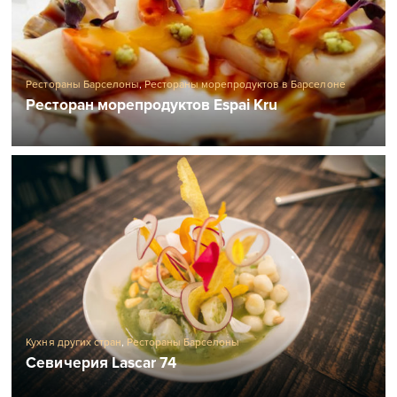
Рестораны Барселоны
,
Рестораны морепродуктов в Барселоне
Ресторан морепродуктов Espai Kru
Кухня других стран
,
Рестораны Барселоны
Севичерия Lascar 74