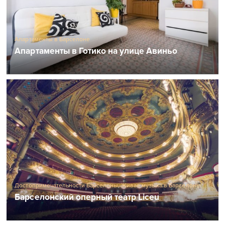
Апартаменты в Барселоне
Апартаменты в Готико на улице Авиньо
Достопримечательности Барселоны
,
Живая музыка в Барселоне
Барселонский оперный театр Liceu