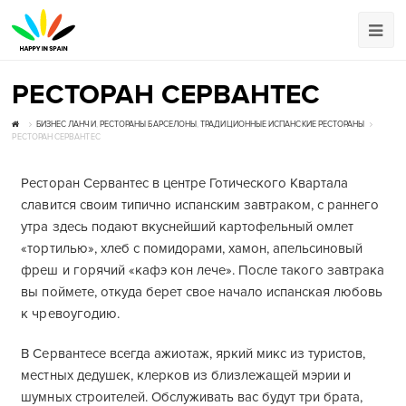
РЕСТОРАН СЕРВАНТЕС
БИЗНЕС ЛАНЧИ
,
РЕСТОРАНЫ БАРСЕЛОНЫ
,
ТРАДИЦИОННЫЕ ИСПАНСКИЕ РЕСТОРАНЫ
РЕСТОРАН СЕРВАНТЕС
Ресторан Сервантес в центре Готического Квартала
славится своим типично испанским завтраком, с раннего
утра здесь подают вкуснейший картофельный омлет
«тортилью», хлеб с помидорами, хамон, апельсиновый
фреш и горячий «кафэ кон лече». После такого завтрака
вы поймете, откуда берет свое начало испанская любовь
к чревоугодию.
В Сервантесе всегда ажиотаж, яркий микс из туристов,
местных дедушек, клерков из близлежащей мэрии и
шумных строителей. Обслуживать вас будут три брата,