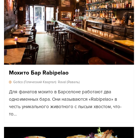
Мохито Бар Rabipelao
Gotico (Готический Квартал)
Raval (Раваль)
Для фанатов мохито в Барселоне работают два
одноименных бара. Они называются «Rabipelao» в
честь уникального животного с лысым хвостом, что-
то…