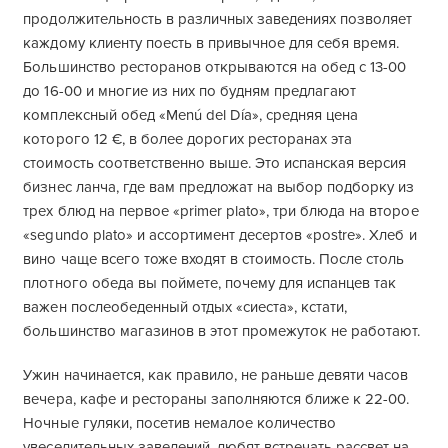
продолжительность в различных заведениях позволяет
каждому клиенту поесть в привычное для себя время.
Большинство ресторанов открываются на обед с 13-00
до 16-00 и многие из них по будням предлагают
комплексный обед «Menú del Día», средняя цена
которого 12 €, в более дорогих ресторанах эта
стоимость соответственно выше. Это испанская версия
бизнес ланча, где вам предложат на выбор подборку из
трех блюд на первое «primer plato», три блюда на второе
«segundo plato» и ассортимент десертов «postre». Хлеб и
вино чаще всего тоже входят в стоимость. После столь
плотного обеда вы поймете, почему для испанцев так
важен послеобеденный отдых «сиеста», кстати,
большинство магазинов в этот промежуток не работают.
Ужин начинается, как правило, не раньше девяти часов
вечера, кафе и рестораны заполняются ближе к 22-00.
Ночные гуляки, посетив немалое количество
увеселительных заведений, любят встречать рассвет на