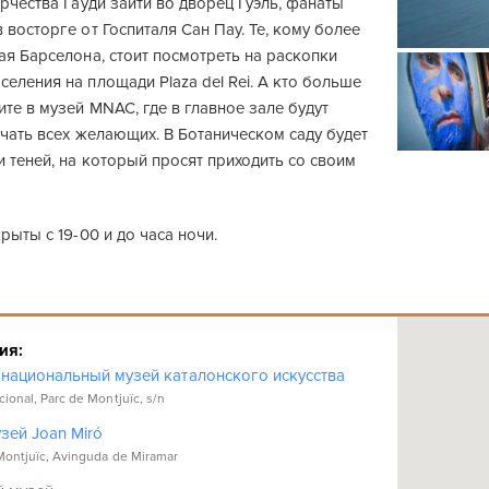
орчества Гауди зайти во дворец Гуэль, фанаты
 восторге от Госпиталя Сан Пау. Те, кому более
ая Барселона, стоит посмотреть на раскопки
еления на площади Plaza del Rei. А кто больше
ите в музей MNAC, где в главное зале будут
учать всех желающих. В Ботаническом саду будет
 теней, на который просят приходить со своим
рыты с 19-00 и до часа ночи.
ия:
национальный музей каталонского искусства
ional, Parc de Montjuïc, s/n
зей Joan Miró
Montjuïc, Avinguda de Miramar