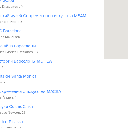
 музей
s Drassanes s/n
ский музей Современного искусства MEAM
rra de Ferro, 5
C Barcelona
des Mallol s/n
изайна Барселоны
les Glòries Catalanes, 37
стории Барселоны MUHBA
 Rei
ts de Santa Monica
a, 7
овременного искусства MACBA
s Àngels, 1
ауки CosmoCaixa
Isaac Newton, 26
ablo Picasso
ontcada, 15-23