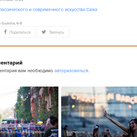
лассического и современного искусства Caixa
i Guàrdia, 6-8
Поделиться
Твитнуть
ментарий
ментария вам необходимо
авторизоваться
.
венты
,
Концерты
,
Ярмарки
Фестивали