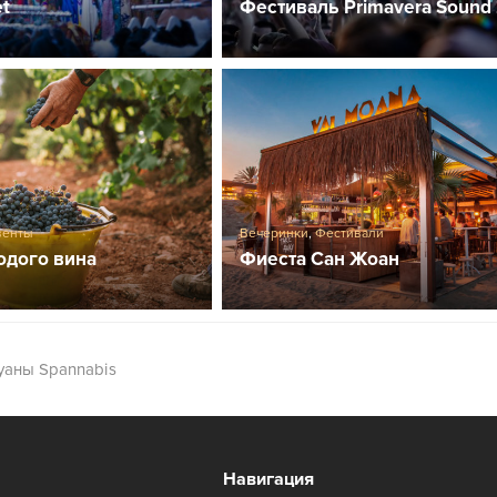
et
Фестиваль Primavera Sound
венты
Вечеринки
,
Фестивали
одого вина
Фиеста Сан Жоан
уаны Spannabis
Навигация