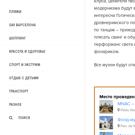
клуба, ценители тв
модернизма будут в
ПЛЯЖИ
интересна Готическ
древнеримского пос
GAY БАРСЕЛОНА
по танцам – приход
плясать свинг и об
ШОППИНГ
перформанс света и
фонариком.
КРАСОТА И ЗДОРОВЬЕ
Все музеи будут отк
СПОРТ И ЭКСТРИМ
ОТДЫХ С ДЕТЬМИ
ТРАНСПОРТ
Место проведен
MNAC – 
РАЗНОЕ
Palau Nac
ПОИСК
Фонд-му
Parc de 