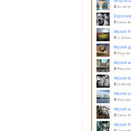
Морской
Av. de le
Европей
Carrer Ba
Музей F
C/ Arísti
Музей д
Plaça de 
Музей и
Plaça del
Музей Ar
La Rambl
Музей с
Plaça del
Музей н
Carrer d'
Музей P
Carrer M