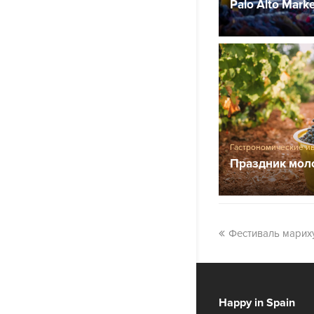
Palo Alto Mark
Гастрономические и
Праздник мол
Фестиваль марих
Happy in Spain