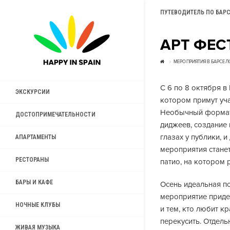
ПУТЕВОДИТЕЛЬ ПО БАР
АРТ ФЕС
МЕРОПРИЯТИЯ В БАРСЕЛ
С 6 по 8 октября в 
ЭКСКУРСИИ
котором примут уча
Необычный формат 
ДОСТОПРИМЕЧАТЕЛЬНОСТИ
диджеев, создание
глазах у публики,
АПАРТАМЕНТЫ
мероприятия станет
РЕСТОРАНЫ
патио, на котором 
БАРЫ И КАФЕ
Осень идеальная по
мероприятие придет
НОЧНЫЕ КЛУБЫ
и тем, кто любит кр
перекусить. Отдель
ЖИВАЯ МУЗЫКА