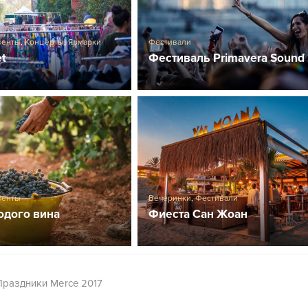
венты
,
Концерты
,
Ярмарки
Фестивали
et
Фестиваль Primavera Sound
венты
Вечеринки
,
Фестивали
одого вина
Фиеста Сан Жоан
Праздники Merce 2017