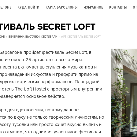
СЕЛОНЕ
КУДА ПОЙТИ
КАРТА БАРСЕЛОНЫ
ИЗБРАННОЕ
КОНТАКТЫ
О
ТИВАЛЬ SECRET LOFT
ОНЕ
ВЕЧЕРИНКИ
,
ВЫСТАВКИ
,
ФЕСТИВАЛИ
АРТ ФЕСТИВАЛЬ SECRET LOFT
Барселоне пройдет фестиваль Secret Loft, в
стие около 25 артистов со всего мира.
ивента включает выступления музыкантов и
 произведений искусства и граффити прямо на
 и других творческих перформансов. Площадкой
 отель The Loft Hostel с просторным внутренним
развернется основное действо.
ра для вдохновения, поэтому данное
ся по вкусу не только творческим личностям, но
асоту, тусовки или просто хочет вкусно выпить и
но отметим, что одним из участников фестиваля