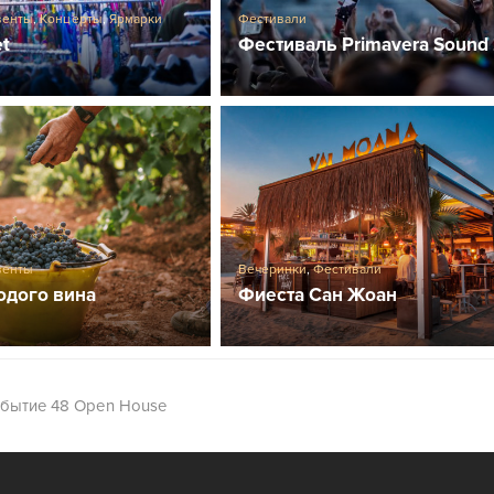
венты
,
Концерты
,
Ярмарки
Фестивали
et
Фестиваль Primavera Sound
венты
Вечеринки
,
Фестивали
одого вина
Фиеста Сан Жоан
обытие 48 Open House