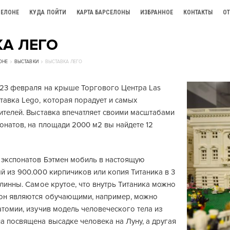
СЕЛОНЕ
КУДА ПОЙТИ
КАРТА БАРСЕЛОНЫ
ИЗБРАННОЕ
КОНТАКТЫ
О
А ЛЕГО
ОНЕ
ВЫСТАВКИ
ВЫСТАВКА ЛЕГО
о 23 февраля на крыше Торгового Центра Las
тавка Lego, которая порадует и самых
ителей. Выставка впечатляет своими масштабами
онатов, на площади 2000 м2 вы найдете 12
 экспонатов Бэтмен мобиль в настоящую
й из 900.000 кирпичиков или копия Титаника в 3
длинны. Самое крутое, что внутрь Титаника можно
зон являются обучающими, например, можно
атомии, изучив модель человеческого тела из
а посвящена высадке человека на Луну, а другая