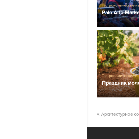
Гастрономические и
Palo Alto Mark
Гастрономические и
Праздник мол
Архитектурное с