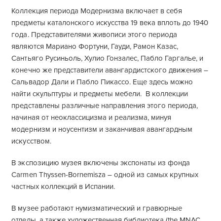
Коллекция периода Модернизма включает в себя
предметы каталонского искусства 19 века вплоть до 1940
года. Представителями живописи этого периода
являются Мариано Фортуни, Гауди, Рамон Казас,
Сантьяго Русиньоль, Хулио Гонзалес, Пабло Гаргалье, и
конечно же представители авангардистского движения –
Сальвадор Дали и Пабло Пикассо. Еще здесь можно
найти скульптуры и предметы мебели. В коллекции
представлены различные направления этого периода,
начиная от неоклассицизма и реализма, минуя
модернизм и ноусентизм и заканчивая авангардным
искусством.
В экспозицию музея включены экспонаты из фонда
Carmen Thyssen-Bornemisza – одной из самых крупных
частных коллекций в Испании.
В музее работают нумизматический и гравюрные
отделы, а также художественная библиотека (the MNAC