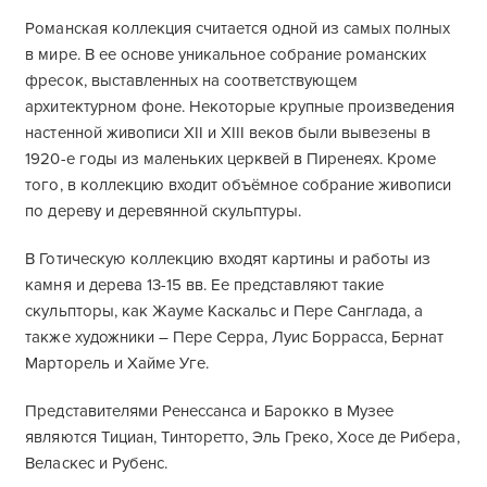
Романская коллекция считается одной из самых полных
в мире. В ее основе уникальное собрание романских
фресок, выставленных на соответствующем
архитектурном фоне. Некоторые крупные произведения
настенной живописи XII и XIII веков были вывезены в
1920-е годы из маленьких церквей в Пиренеях. Кроме
того, в коллекцию входит объёмное собрание живописи
по дереву и деревянной скульптуры.
В Готическую коллекцию входят картины и работы из
камня и дерева 13-15 вв. Ее представляют такие
скульпторы, как Жауме Каскальс и Пере Санглада, а
также художники – Пере Серра, Луис Боррасса, Бернат
Марторель и Хайме Уге.
Представителями Ренессанса и Барокко в Музее
являются Тициан, Тинторетто, Эль Греко, Хосе де Рибера,
Веласкес и Рубенс.