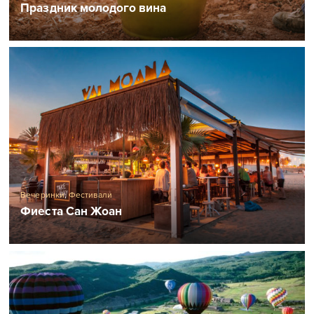
Праздник молодого вина
Вечеринки
,
Фестивали
Фиеста Сан Жоан