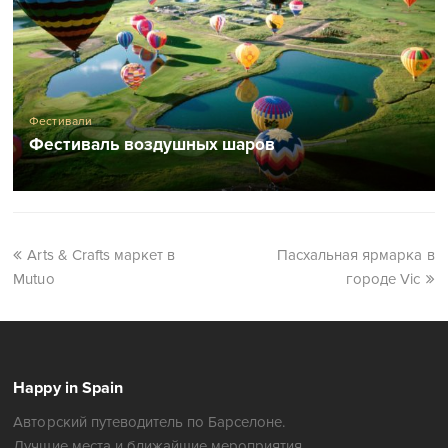
Фестивали
Фестиваль воздушных шаров
Arts & Crafts маркет в
Пасхальная ярмарка в
Mutuo
городе Vic
Happy in Spain
Авторский путеводитель по Барселоне.
Лучшие места и ближайшие мероприятия.