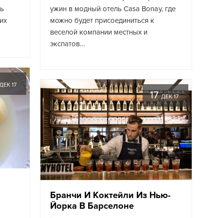
ь
ужин в модный отель Casa Bonay, где
их
можно будет присоединиться к
веселой компании местных и
экспатов…
ДЕК 17
17
ДЕК 17
Бранчи И Коктейли Из Нью-
Йорка В Барселоне