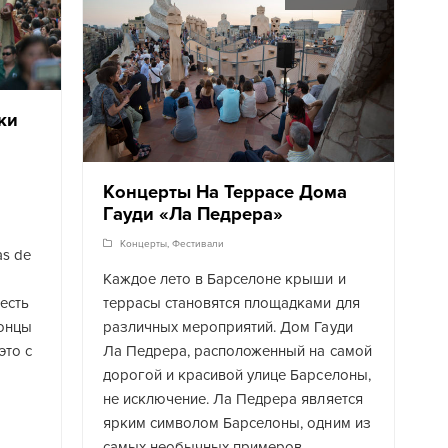
ки
Концерты На Террасе Дома
Гауди «Ла Педрера»
Концерты
,
Фестивали
as de
Каждое лето в Барселоне крыши и
есть
террасы становятся площадками для
онцы
различных мероприятий. Дом Гауди
это с
Ла Педрера, расположенный на самой
дорогой и красивой улице Барселоны,
не исключение. Ла Педрера является
ярким символом Барселоны, одним из
самых необычных примеров