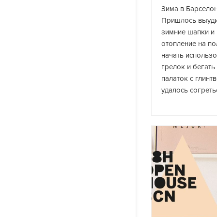
Зима в Барселон
Пришлось выуди
зимние шапки и
отопление на п
начать использо
грелок и бегать
палаток с глинт
удалось согреть