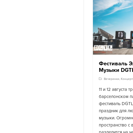
Фестиваль Э
Музыки DGTL
Вечеринки
,
Концер
11 и 12 августа 
барселонском п
фестиваль DGTL
праздник для л
музыки. Огромн
пространство с 
разделится на ч