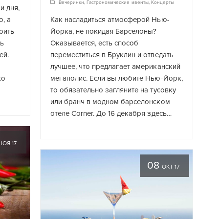
Вечеринки
,
Гастрономические ивенты
,
Концерты
и дня,
, а
Как насладиться атмосферой Нью-
оить
Йорка, не покидая Барселоны?
чь
Оказывается, есть способ
ей.
переместиться в Бруклин и отведать
лучшее, что предлагает американский
ко
мегаполис. Если вы любите Нью-Йорк,
то обязательно загляните на тусовку
или бранч в модном барселонском
отеле Corner. До 16 декабря здесь…
НОЯ 17
08
ОКТ 17