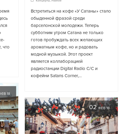
Концерты
,
Разное
ремя
Встретиться на кофе «У Сатаны» стало
десь
обыденной фразой среди
ился
барселонской молодежи. Теперь
о
субботним утром Сатана не только
е-
готов пробуждать всех желающих
, что
ароматным кофе, но и радовать
модной музыкой. Этот проект
является коллаборацией
радиостанции Digital Radio C/C и
кофейни Satans Corner,…
ФЕВ 18
02
ФЕВ 18