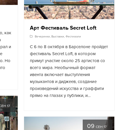
Арт Фестиваль Secret Loft
о, как
Вечеринки
,
Выставки
,
Фестивали
а
орал и
С 6 по 8 октября в Барселоне пройдет
же
фестиваль Secret Loft, в котором
о. Но
примут участие около 25 артистов со
что
всего мира. Необычный формат
ивента включает выступления
музыкантов и диджеев, создание
произведений искусства и граффити
прямо на глазах у публики, и…
СЕН 17
09
СЕН 17