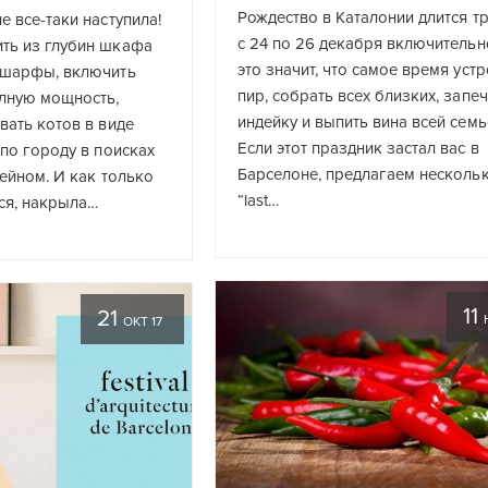
Рождество в Каталонии длится тр
е все-таки наступила!
с 24 по 26 декабря включительно
ть из глубин шкафа
это значит, что самое время устр
 шарфы, включить
пир, собрать всех близких, запе
олную мощность,
индейку и выпить вина всей семь
вать котов в виде
Если этот праздник застал вас в
 по городу в поисках
Барселоне, предлагаем несколь
вейном. И как только
“last…
ся, накрыла…
11
21
ОКТ 17