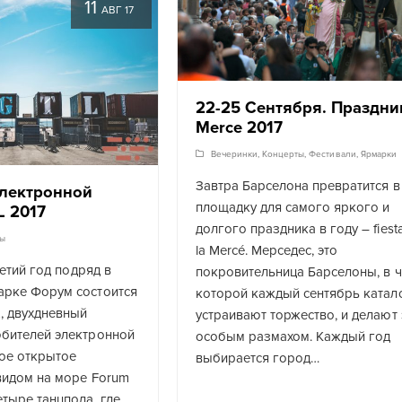
11
АВГ 17
22-25 Сентября. Праздни
Merce 2017
Вечеринки
,
Концерты
,
Фестивали
,
Ярмарки
Завтра Барселона превратится в
лектронной
площадку для самого яркого и
 2017
долгого праздника в году – fiest
ты
la Mercé. Мерседес, это
третий год подряд в
покровительница Барселоны, в ч
арке Форум состоится
которой каждый сентябрь катал
, двухдневный
устраивают торжество, и делают 
юбителей электронной
особым размахом. Каждый год
ое открытое
выбирается город…
видом на море Forum
етыре танцпола, где