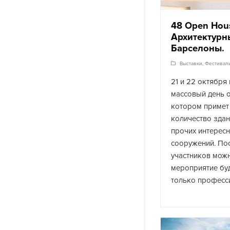
48 Open Hou
Архитектурн
Барселоны.
Выставки
,
Фестивал
21 и 22 октября
массовый день о
котором примет
количество здан
прочих интерес
сооружений. Пос
участников мож
мероприятие буд
только професс