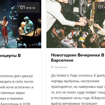
01
01
ЯНВ 18
Новогодние Вечеринки В
онцерты В
Барселоне
Вечеринки
До Нового Года осталось 5 дней
рселона дает джазу!
наряды выбраны, настроение
ходить в себя после
приподнятое, но наверняка еще 
ей ночи эстетично и
те, кто не знает, куда пойдет тан
ственные звуки
в последнюю ночь года. В Барсе
ных и пианино.
выбор вечеринок потрясает
 Барселоны в 2019