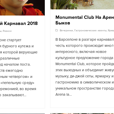
Monumental Club На Аре
Быков
й Карнавал 2018
Вечеринки
,
Гастрономические ивенты
,
Ярма
ты
,
Разное
В Барселоне в разгаре карнавал,
оне стартует
честь которого происходит мног
я бурного кутежа и
интересного, включая новое
мя которой верующие
культурное предложение города
 различные
Monumental Club, которое пройде
д началом поста.
этих выходных и объединит жив
ств ежегодно
музыку, ди-джей сеты, ярмарку и
рным четвергом» и
гастрономию в символическом и
 «пепельную среду»
уникальном пространстве города
еремонией, во время
Arena la…
ю закапывают…