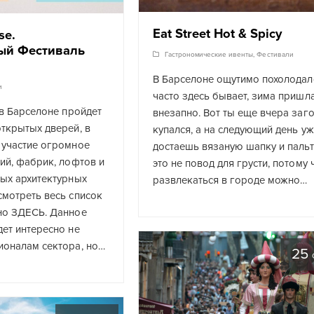
Eat Street Hot & Spicy
se.
ый Фестиваль
Гастрономические ивенты
,
Фестивали
В Барселоне ощутимо похолодал
и
часто здесь бывает, зима пришл
 в Барселоне пройдет
внезапно. Вот ты еще вчера заг
ткрытых дверей, в
купался, а на следующий день у
 участие огромное
достаешь вязаную шапку и пальт
ий, фабрик, лофтов и
это не повод для грусти, потому 
ных архитектурных
развлекаться в городе можно…
мотреть весь список
но ЗДЕСЬ. Данное
ет интересно не
ионалам сектора, но…
25