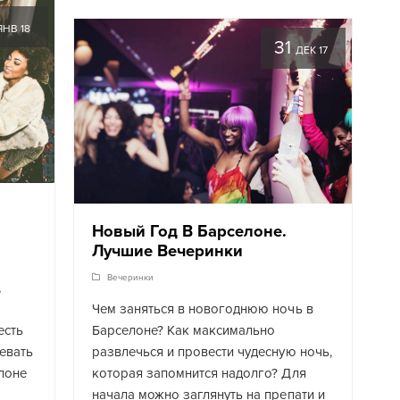
ЯНВ 18
31
ДЕК 17
Новый Год В Барселоне.
Лучшие Вечеринки
Вечеринки
,
Чем заняться в новогоднюю ночь в
есть
Барселоне? Как максимально
цевать
развлечься и провести чудесную ночь,
лоне
которая запомнится надолго? Для
начала можно заглянуть на препати и