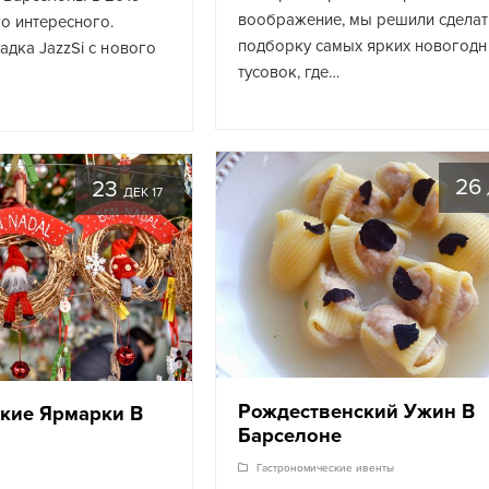
воображение, мы решили сделат
о интересного.
подборку самых ярких новогодн
дка JazzSi с нового
тусовок, где…
26
23
ДЕК 17
Рождественский Ужин В
кие Ярмарки В
Барселоне
Гастрономические ивенты