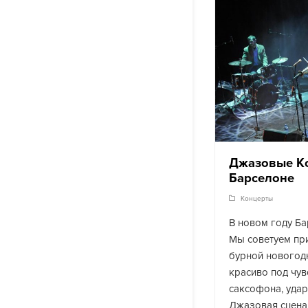
Джазовые К
Барселоне
Концерты
В новом году Ба
Мы советуем при
бурной новогодн
красиво под чув
саксофона, удар
Джазовая сцена