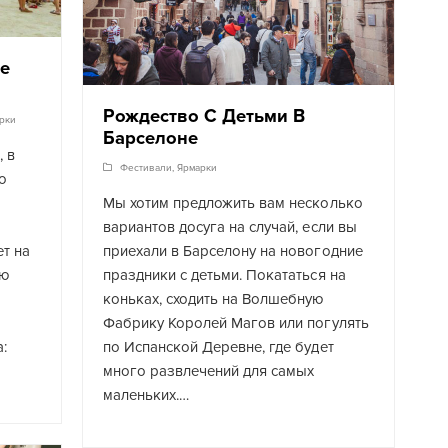
не
Рождество С Детьми В
рки
Барселоне
 в
Фестивали
,
Ярмарки
о
Мы хотим предложить вам несколько
вариантов досуга на случай, если вы
т на
приехали в Барселону на новогодние
ую
праздники с детьми. Покататься на
коньках, сходить на Волшебную
Фабрику Королей Магов или погулять
:
по Испанской Деревне, где будет
много развлечений для самых
маленьких.…