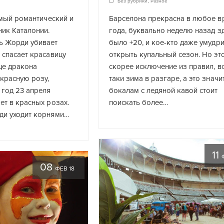
Без рубрики
,
Разное
самый романтический и
Барселона прекрасна в любое в
ик Каталонии.
года, буквально неделю назад з
ь Жорди убивает
было +20, и кое-кто даже умудр
 спасает красавицу
открыть купальный сезон. Но эт
це дракона
скорее исключение из правил, вс
красную розу,
таки зима в разгаре, а это значит
 год 23 апреля
бокалам с ледяной кавой стоит
ет в красных розах.
поискать более…
ди уходит корнями…
11
08
ФЕВ 18