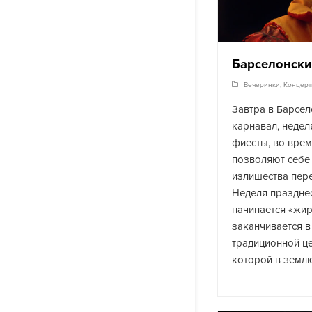
Барселонски
Вечеринки
,
Концер
Завтра в Барсел
карнавал, недел
фиесты, во вре
позволяют себе
излишества пере
Неделя праздне
начинается «жи
заканчивается в
традиционной ц
которой в земл