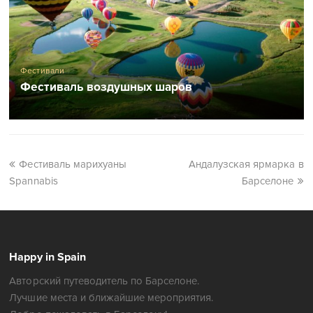
Фестивали
Фестиваль воздушных шаров
Фестиваль марихуаны
Андалузская ярмарка в
Spannabis
Барселоне
Happy in Spain
Авторский путеводитель по Барселоне.
Лучшие места и ближайшие мероприятия.