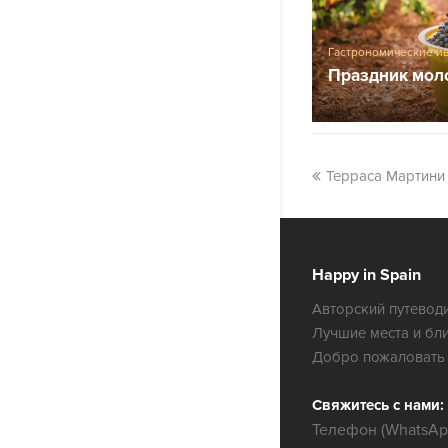
Гастрономические и
Праздник мол
Терраса Мартини
Happy in Spain
Авторский путеводи
Лучшие места и бл
Добро пожаловать 
Свяжитесь с нами:
Телефон (WhatsApp