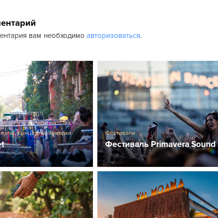
ментарий
ментария вам необходимо
авторизоваться
.
венты
,
Концерты
,
Ярмарки
Фестивали
et
Фестиваль Primavera Sound