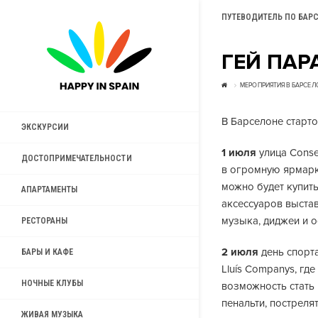
ПУТЕВОДИТЕЛЬ ПО БАР
ГЕЙ ПАР
МЕРОПРИЯТИЯ В БАРСЕЛ
В Барселоне старт
ЭКСКУРСИИ
1 июля
улица Conse
ДОСТОПРИМЕЧАТЕЛЬНОСТИ
в огромную ярмарк
можно будет купить
АПАРТАМЕНТЫ
аксессуаров выстав
музыка, диджеи и 
РЕСТОРАНЫ
2 июля
день спорта
БАРЫ И КАФЕ
Lluís Companys, гд
НОЧНЫЕ КЛУБЫ
возможность стать
пенальти, пострелять
ЖИВАЯ МУЗЫКА