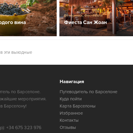
венты
Вечеринки
,
Фестивали
одого вина
Фиеста Сан Жоан
 в эти выходные
Навигация
тель по Барселоне.
Путеводитель по Барселоне
ижайшие мероприятия.
Куда пойти
в Барселону!
Карта Барселоны
Избранное
Контакты
): +34 675 323 976
Отзывы