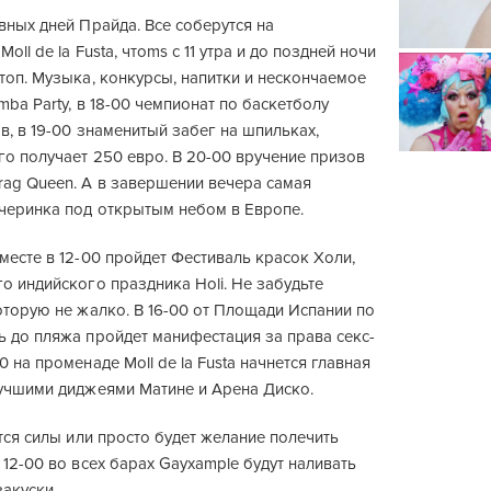
вных дней Прайда. Все соберутся на
oll de la Fusta, чтоms с 11 утра и до поздней ночи
топ. Музыка, конкурсы, напитки и нескончаемое
mba Party, в 18-00 чемпионат по баскетболу
в, в 19-00 знаменитый забег на шпильках,
го получает 250 евро. В 20-00 вручение призов
ag Queen. А в завершении вечера самая
черинка под открытым небом в Европе.
месте в 12-00 пройдет Фестиваль красок Холи,
о индийского праздника Holi. Не забудьте
оторую не жалко. В 16-00 от Площади Испании по
ь до пляжа пройдет манифестация за права секс-
0 на променаде Moll de la Fusta начнется главная
лучшими диджеями Матине и Арена Диско.
утся силы или просто будет желание полечить
 12-00 во всех барах Gayxample будут наливать
закуски.