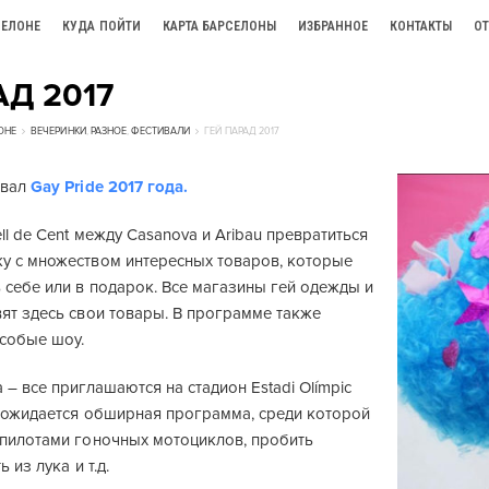
СЕЛОНЕ
КУДА ПОЙТИ
КАРТА БАРСЕЛОНЫ
ИЗБРАННОЕ
КОНТАКТЫ
О
АД 2017
ОНЕ
ВЕЧЕРИНКИ
,
РАЗНОЕ
,
ФЕСТИВАЛИ
ГЕЙ ПАРАД 2017
овал
Gay Pride 2017 года.
ll de Cent между Casanova и Aribau превратиться
у с множеством интересных товаров, которые
 себе или в подарок. Все магазины гей одежды и
ят здесь свои товары. В программе также
особые шоу.
 – все приглашаются на стадион Estadi Olímpic
е ожидается обширная программа, среди которой
 пилотами гоночных мотоциклов, пробить
 из лука и т.д.