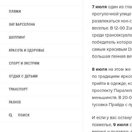
7 июля
один из гла
ПЛЯЖИ
прогулочной улице M
развлекаться нон-с
GAY БАРСЕЛОНА
веселье. В 12-00 Zu
среди трансексуало
ШОППИНГ
победитель которо
самым красивым Dr
КРАСОТА И ЗДОРОВЬЕ
большая пенная ве
СПОРТ И ЭКСТРИМ
8 июля
на этом же 
по традициям ярког
ОТДЫХ С ДЕТЬМИ
прийти в одежде, к
ТРАНСПОРТ
проспекту Паралел
меньшинств. В 20-0
РАЗНОЕ
тусовка Прайда с 
ПОИСК
И если у вас остан
похмелье,
9 июля
с
вермут и подавать 