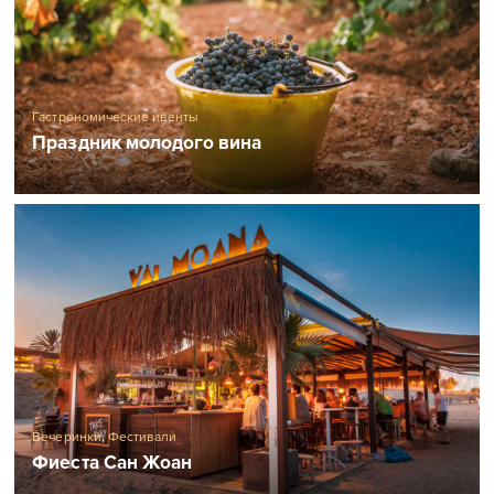
Гастрономические ивенты
Праздник молодого вина
Вечеринки
,
Фестивали
Фиеста Сан Жоан