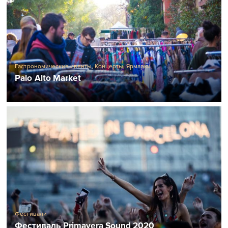
Гастрономические ивенты
,
Концерты
,
Ярмарки
Palo Alto Market
Фестивали
Фестиваль Primavera Sound 2020