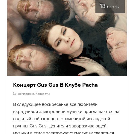
18
СЕН 16
Концерт Gus Gus В Клубе Pacha
Вечеринки
,
Концерты
В следующее воскресенье все любители
вкрадчивой электронной музыки приглашаются на
сольный лайв концерт знаменитой исландской
группы Gus Gus. Ценители завораживающей
музыки в стиле электро-хаус смогут насладиться