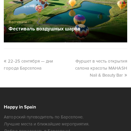
Фестивали
Фестиваль воздушных шаров
22-25 сентября — дни
Фуршет в честь открытия
города Барселона
салона красоты MAHASH
Nail & Beauty Bar
Happy in Spain
Авторский путеводитель по Барселоне.
Лучшие места и ближайшие мероприятия.
Добро пожаловать в Барселону!