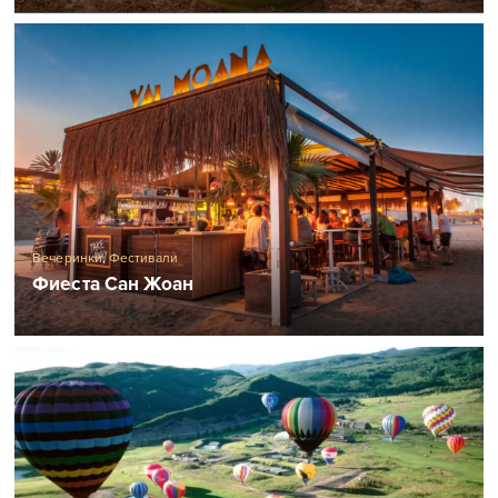
Вечеринки
,
Фестивали
Фиеста Сан Жоан