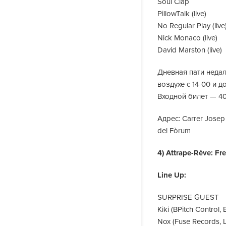
Soul Clap
PillowTalk (live)
No Regular Play (live
Nick Monaco (live)
David Marston (live)
Дневная пати недал
воздухе с 14-00 и 
Входной билет — 4
Адрес: Carrer Josep
del Fòrum
4) Attrape-Rêve: Fr
Line Up:
SURPRISE GUEST
Kiki (BPitch Control, B
Nox (Fuse Records, 