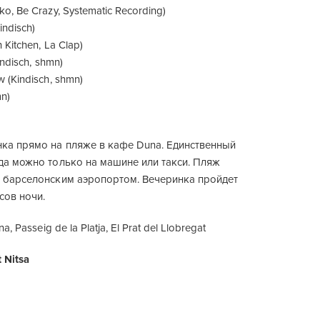
o, Be Crazy, Systematic Recording)
indisch)
 Kitchen, La Clap)
indisch, shmn)
 (Kindisch, shmn)
mn)
нка прямо на пляже в кафе Duna. Единственный
да можно только на машине или такси. Пляж
а барселонским аэропортом. Вечеринка пройдет
асов ночи.
a, Passeig de la Platja, El Prat del Llobregat
 Nitsa