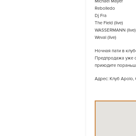
Michael Mayer
Rebolledo
Dj Fra
The Field (live)
WASSERMANN (live)
Weval (live)
Ночная пати в клубе
Предпродажа уже ок
приходите пораньше
Адрес: Клуб Apolo, C