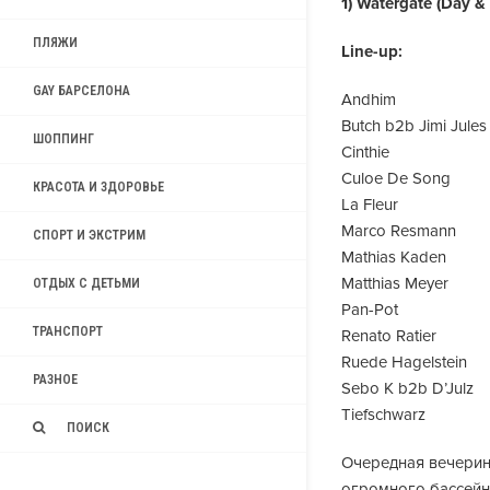
1) Watergate (Day & 
ПЛЯЖИ
Line-up:
GAY БАРСЕЛОНА
Andhim
Butch b2b Jimi Jules
ШОППИНГ
Cinthie
Culoe De Song
КРАСОТА И ЗДОРОВЬЕ
La Fleur
Marco Resmann
СПОРТ И ЭКСТРИМ
Mathias Kaden
Matthias Meyer
ОТДЫХ С ДЕТЬМИ
Pan-Pot
ТРАНСПОРТ
Renato Ratier
Ruede Hagelstein
РАЗНОЕ
Sebo K b2b D’Julz
Tiefschwarz
ПОИСК
Очередная вечерин
огромного бассейн