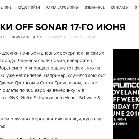
СЕЛОНЕ
КУДА ПОЙТИ
КАРТА БАРСЕЛОНЫ
ИЗБРАННОЕ
КОНТАКТЫ
О
КИ OFF SONAR 17-ГО ИЮНЯ
ОНЕ
ВЕЧЕРИНКИ
,
ФЕСТИВАЛИ
ВЕЧЕРИНКИ OFF SONAR 17-ГО ИЮНЯ
о десятки ночных и дневных вечеринок на самых
города. Лайнапы сводят с ума, невероятно
ор, немного упрощает задачу тот факт, что на
и уже нет билетов. Например, случился sold out
с Джеми Джонсом и Сетом Трокслером, так же
п билеты по 100 евро на вечеринку IR в
ают: KiNK, Guti и Schwarzmann (Henrik Schwarz &
ажем о лучших мероприятиях пятницы, куда еще
ты: