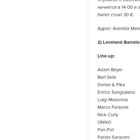
начнется в 14-00 и
билет стоит 30 €.
Адрес: Avenida Manu
2) Loveland Barcel
Line-up:
Adam Beyer
Bart Skils
Dense & Pika
Enrico Sangiuliano
Luigi Madonna
Marco Faraone
Nick Curly
ONNO
Pan-Pot
Paride Saraceni