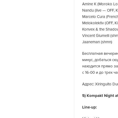
Amine K (Moroko Lok
Nandu (live — OFF, K
Marcelo Cura (French
Melokolektiv (OFF, K
Konvex & the Shadow
Vincent Giumelli (sh
Jaaneman (shmn)
Бесплатная вечери
минус, добаться сю
находится прямо з
с 16-00 и до трех ч
Адрес: Xiringuito Dun
5) Kompakt Night at
Line-up: