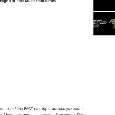
Night) at Fact Music Pool Series
ка от лейбла FACT на открытом воздухе около
а. Место находится на окраине Барселоны. Пати