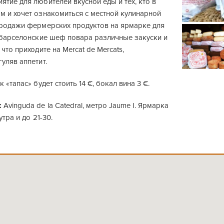
тие для любителей вкусной еды и тех, кто в
м и хочет ознакомиться с местной кулинарной
продажи фермерских продуктов на ярмарке для
ь барселонские шеф повара различные закуски и
что приходите на Mercat de Mercats,
уляв аппетит.
 «тапас» будет стоить 14 €, бокал вина 3 €.
:
Avinguda de la Catedral, метро Jaume I. Ярмарка
утра и до 21-30.