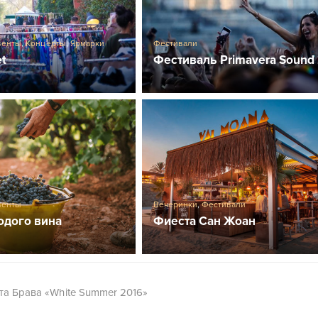
венты
,
Концерты
,
Ярмарки
Фестивали
et
Фестиваль Primavera Sound
венты
Вечеринки
,
Фестивали
одого вина
Фиеста Сан Жоан
та Брава «White Summer 2016»