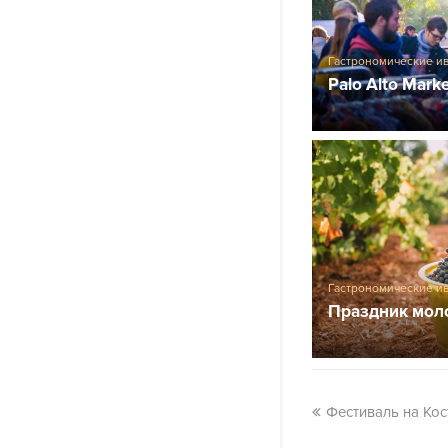
Гастрономические и
Palo Alto Mark
Гастрономические и
Праздник мол
Фестиваль на Кос