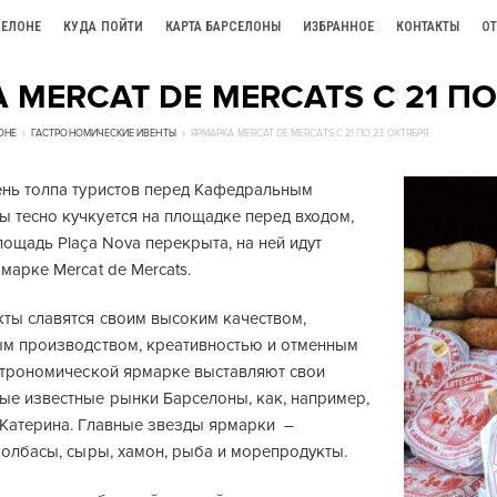
СЕЛОНЕ
КУДА ПОЙТИ
КАРТА БАРСЕЛОНЫ
ИЗБРАННОЕ
КОНТАКТЫ
О
 MERCAT DE MERCATS С 21 ПО
ОНЕ
ГАСТРОНОМИЧЕСКИЕ ИВЕНТЫ
ЯРМАРКА MERCAT DE MERCATS С 21 ПО 23 ОКТЯБРЯ
ень толпа туристов перед Кафедральным
 тесно кучкуется на площадке перед входом,
лощадь Plaça Nova перекрыта, на ней идут
марке Mercat de Mercats.
кты славятся своим высоким качеством,
ым производством, креативностью и отменным
астрономической ярмарке выставляют свои
ые известные рынки Барселоны, как, например,
 Катерина. Главные звезды ярмарки –
колбасы, сыры, хамон, рыба и морепродукты.