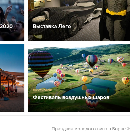
Выставки
 2020
Выставка Лего
Фестивали
Фестиваль воздушных шаров
Праздник молодого вина в Борне