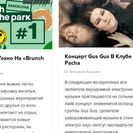
Концерт Gus Gus В Клубе
Техно На «Brunch
Pacha
Вечеринки
,
Концерты
ли
В следующее воскресенье все
оне можно легко
любители вкрадчивой электронн
зировку веселья,
музыки приглашаются на сольн
разных мероприятий
лайв концерт знаменитой исланд
юс друзья со всех
группы Gus Gus. Ценители
илетают на отдых,
завораживающей музыки в стил
ываются новые
электро-хаус смогут насладиться
 рестораны, на
невероятной энергетикой,