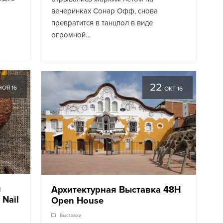
вечеринках Сонар Офф, снова
превратится в танцпол в виде
огромной…
22
НОЯ 16
ОКТ 16
я
Архитектурная Выставка 48H
Nail
Open House
Выставки