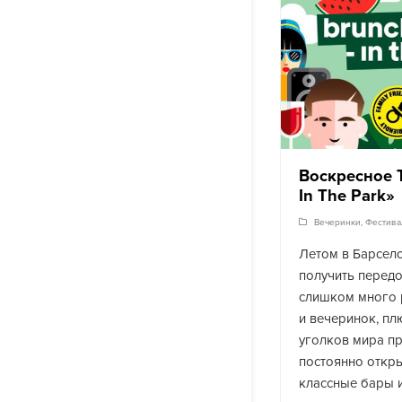
Воскресное 
In The Park»
Вечеринки
,
Фестива
Летом в Барсел
получить передо
слишком много 
и вечеринок, пл
уголков мира пр
постоянно откр
классные бары и