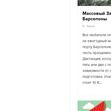
Массовый За
Барселоны
Разное
Все любители п
на ежегодный м
порту Барселоны
честь празднико
Дистанция, кото
пять или два с 
зависимости от 
подготовки. Уча
стоит 10 €,…