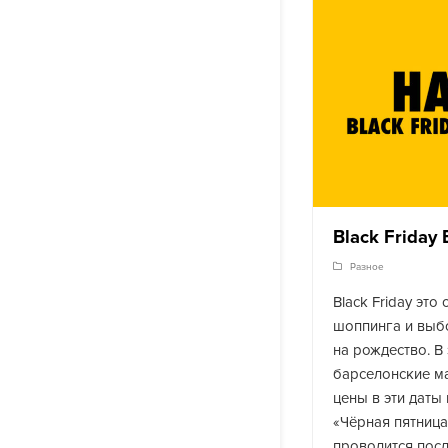
Black Friday 
Разное
Black Friday это
шоппинга и выб
на рождество. В
барселонские м
цены в эти даты
«Чёрная пятниц
проводится пос