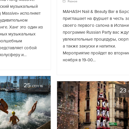
Разное
ский музыкальный
MAHASH Nail & Beauty Bar в Бар
 Massive» исполняет
приглашает на фуршет в честь з
 удивительном
своего первого салона в Испани
нге. Ханг это один из
программе Russian Party вас жду
нных музыкальных
увлекательные процедуры, сюрп
 волшебным
а также закуски и напитки.
редставляет собой
Мероприятие пройдет во вторни
полусферу и…
ноября в 19-00…
25
СЕН 16
23