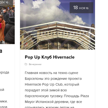
ДЕК 16
18
НОЯ 16
В
Pop Up Клуб Hivernacle
Вечеринки
города
Главная новость на техно-сцене
Барселоны это рождение проекта
Hivernacle Pop Up Club, который
рой
порадует этой зимой всю
барселонскую тусовку. Площадь Plaza
ики.
Mаyor Испанской деревни, где все
одов
отрывались жарким летом на