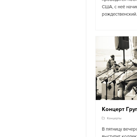
США, с неё начи
рождественский
Концерт Гру
Концерты
В пятницу вечер
выступит коллек