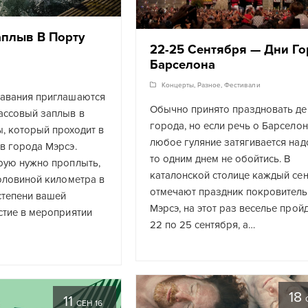
плыв В Порту
22-25 Сентября — Дни Г
Барселона
Концерты
,
Разное
,
Фестивали
лавания приглашаются
Обычно принято праздновать де
ассовый заплыв в
города, но если речь о Барселон
, который проходит в
любое гуляние затягивается над
в города Мэрсэ.
то одним днем не обойтись. В
рую нужно проплыть,
каталонской столице каждый се
половиной километра в
отмечают праздник покровител
степени вашей
Мэрсэ, на этот раз веселье пройд
стие в мероприятии
22 по 25 сентября, а…
18
11
СЕН 16