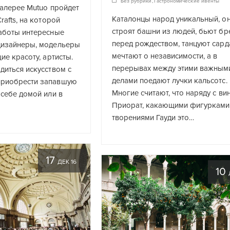
Без рубрики
,
Гастрономические ивенты
 галерее Mutuo пройдет
Каталонцы народ уникальный, о
rafts, на которой
строят башни из людей, бьют бр
работы интересные
перед рождеством, танцуют сард
дизайнеры, модельеры
мечтают о независимости, а в
ие красоту, артисты.
перерывах между этими важным
диться искусством с
делами поедают лучки кальсотс.
приобрести запавшую
Многие считают, что наряду с ви
 себе домой или в
Приорат, какающими фигурками
творениями Гауди это…
17
ДЕК 16
10