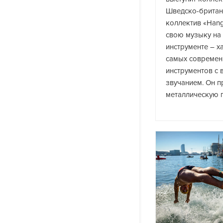
Шведско-британ
коллектив «Hang
свою музыку на
инструменте – ха
самых совреме
инструментов с
звучанием. Он п
металлическую 