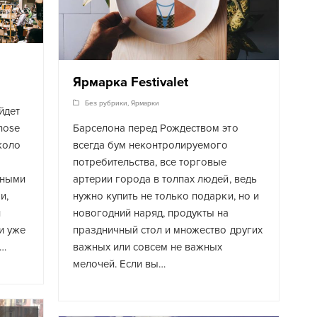
Ярмарка Festivalet
Без рубрики
,
Ярмарки
йдет
hose
Барселона перед Рождеством это
коло
всегда бум неконтролируемого
потребительства, все торговые
рными
артерии города в толпах людей, ведь
и,
нужно купить не только подарки, но и
и
новогодний наряд, продукты на
и уже
праздничный стол и множество других
я…
важных или совсем не важных
мелочей. Если вы…