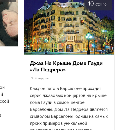
10
СЕН 16
Джаз На Крыше Дома Гауди
«Ла Педрера»
Концерты
ой
Каждое лето в Барселоне проходит
ый
серия джазовых концертов на крыше
ской
дома Гауди в самом центре
Барселоны. Дом Ла Педрера является
е
символом Барселоны, одним из самых
ярких примеров уникальной