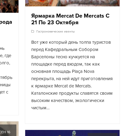
Ярмарка Mercat De Mercats С
орода
21 По 23 Октября
Гастрономические ивенты
Вот уже который день толпа туристов
нь
перед Кафедральным Собором
е, где
Барселоны тесно кучкуется на
олго,
площадке перед входом, так как
основная площадь Plaça Nova
нтябрь
перекрыта, на ней идут приготовления
ьницы
к ярмарке Mercat de Mercats.
ет с
Каталонские продукты славятся своим
высоким качеством, экологически
чистым…
СЕН 16