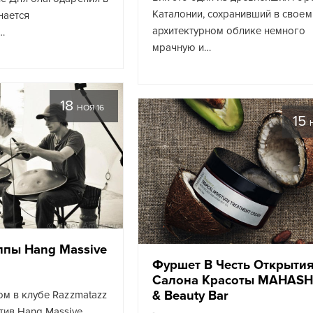
Каталонии, сохранивший в своем
нается
архитектурном облике немного
…
мрачную и…
18
НОЯ 16
15
ппы Hang Massive
Фуршет В Честь Открыти
Салона Красоты MAHASH 
& Beauty Bar
ом в клубе Razzmatazz
тив Hang Massive.