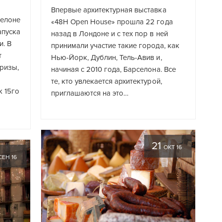
Впервые архитектурная выставка
селоне
«48H Open House» прошла 22 года
апуска
назад в Лондоне и с тех пор в ней
и. В
принимали участие такие города, как
т
Нью-Йорк, Дублин, Тель-Авив и,
ризы,
начиная с 2010 года, Барселона. Все
те, кто увлекается архитектурой,
к 15го
приглашаются на это…
21
ОКТ 16
СЕН 16