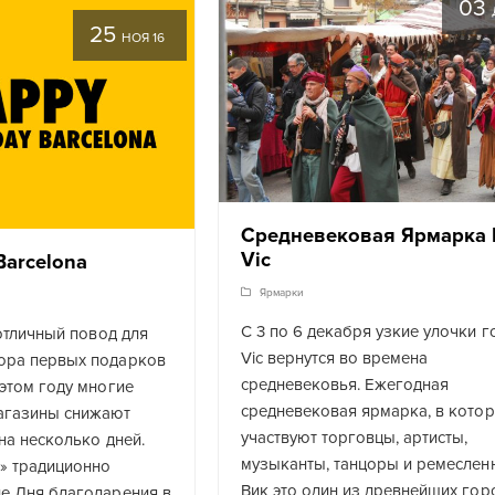
03
25
НОЯ 16
Средневековая Ярмарка 
Vic
Barcelona
Ярмарки
С 3 по 6 декабря узкие улочки 
 отличный повод для
Vic вернутся во времена
ора первых подарков
средневековья. Ежегодная
 этом году многие
средневековая ярмарка, в кото
агазины снижают
участвуют торговцы, артисты,
 на несколько дней.
музыканты, танцоры и ремесленн
а» традиционно
Вик это один из древнейших гор
ле Дня благодарения в