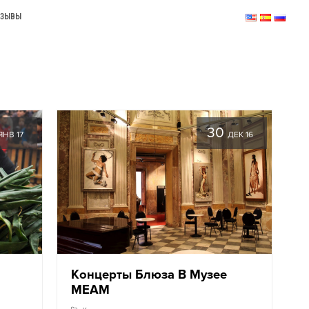
ТЗЫВЫ
30
ЯНВ 17
ДЕК 16
Концерты Блюза В Музее
MEAM