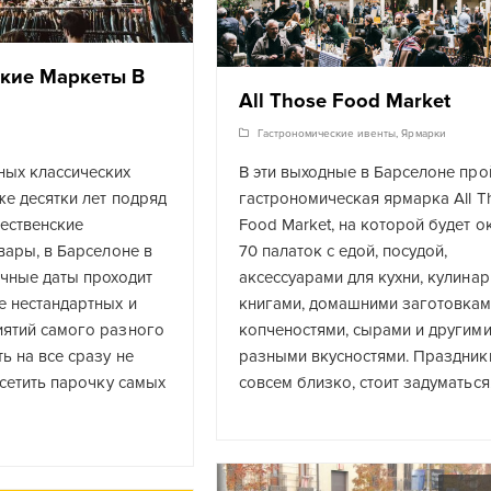
кие Маркеты В
All Those Food Market
Гастрономические ивенты
,
Ярмарки
ых классических
В эти выходные в Барселоне про
же десятки лет подряд
гастрономическая ярмарка All T
ественские
Food Market, на которой будет о
вары, в Барселоне в
70 палаток с едой, посудой,
ичные даты проходит
аксессуарами для кухни, кулина
е нестандартных и
книгами, домашними заготовкам
ятий самого разного
копченостями, сырами и другим
ь на все сразу не
разными вкусностями. Праздник
осетить парочку самых
совсем близко, стоит задуматьс