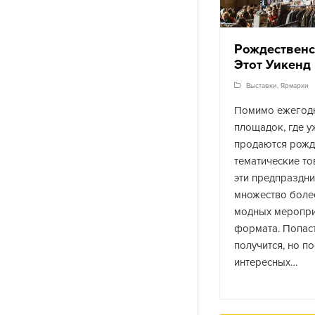
Рождественс
Этот Уикенд
Выставки
,
Ярмарки
Помимо ежегодн
площадок, где у
продаются рожд
тематические то
эти предпраздн
множество боле
модных меропри
формата. Попаст
получится, но п
интересных…