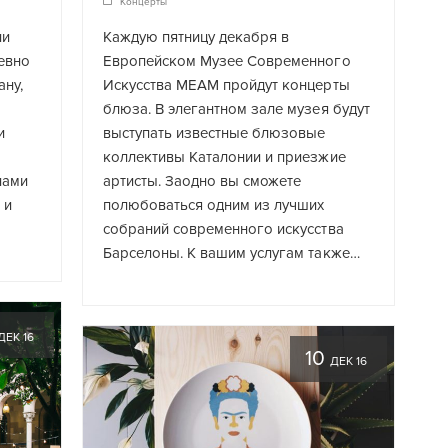
Концерты
ни
Каждую пятницу декабря в
евно
Европейском Музее Современного
ану,
Искусства MEAM пройдут концерты
блюза. В элегантном зале музея будут
и
выступать известные блюзовые
коллективы Каталонии и приезжие
нами
артисты. Заодно вы сможете
 и
полюбоваться одним из лучших
собраний современного искусства
Барселоны. К вашим услугам также…
ДЕК 16
10
ДЕК 16