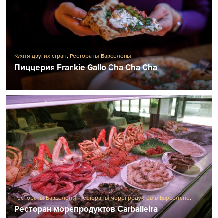
Кухня других стран
,
Рестораны Барселоны
Пиццерия Frankie Gallo Cha Cha Cha
Рестораны Барселоны
,
Рестораны морепродуктов в Барселоне
,
Традиционные испанские рестораны
Ресторан морепродуктов Carballeira