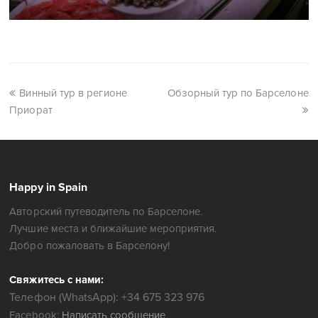
Винный тур в регионе
Обзорный тур по Барселоне
Приорат
Happy in Spain
Авторский путеводитель по Барселоне.
Лучшие места и ближайшие мероприятия.
Добро пожаловать в Барселону!
Свяжитесь с нами:
Телефон (WhatsApp): +34 675 323 976
Facebook:
Написать сообщение