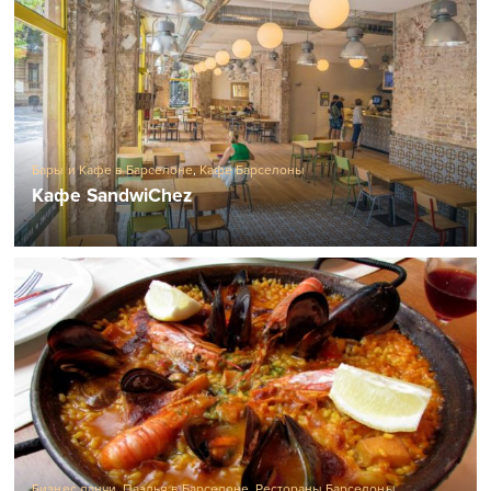
Бары и Кафе в Барселоне
,
Кафе Барселоны
Кафе SandwiChez
Бизнес ланчи
,
Паэлья в Барселоне
,
Рестораны Барселоны
,