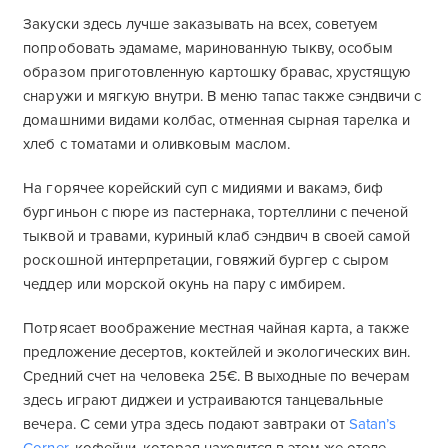
Закуски здесь лучше заказывать на всех, советуем
попробовать эдамаме, маринованную тыкву, особым
образом приготовленную картошку бравас, хрустящую
снаружи и мягкую внутри. В меню тапас также сэндвичи с
домашними видами колбас, отменная сырная тарелка и
хлеб с томатами и оливковым маслом.
На горячее корейский суп с мидиями и вакамэ, биф
бургиньон с пюре из пастернака, тортеллини с печеной
тыквой и травами, куриный клаб сэндвич в своей самой
роскошной интерпретации, говяжий бургер с сыром
чеддер или морской окунь на пару с имбирем.
Потрясает воображение местная чайная карта, а также
предложение десертов, коктейлей и экологических вин.
Средний счет на человека 25€. В выходные по вечерам
здесь играют диджеи и устраиваются танцевальные
вечера. C семи утра здесь подают завтраки от
Satan’s