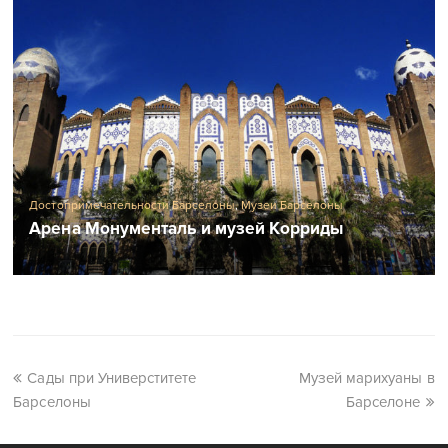
Достопримечательности Барселоны
,
Музеи Барселоны
Арена Монументаль и музей Корриды
Сады при Универститете
Музей марихуаны в
Барселоны
Барселоне