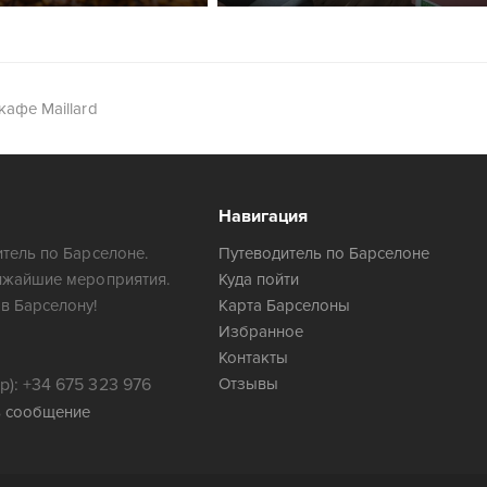
кафе Maillard
Навигация
тель по Барселоне.
Путеводитель по Барселоне
ижайшие мероприятия.
Куда пойти
в Барселону!
Карта Барселоны
Избранное
Контакты
): +34 675 323 976
Отзывы
ь сообщение