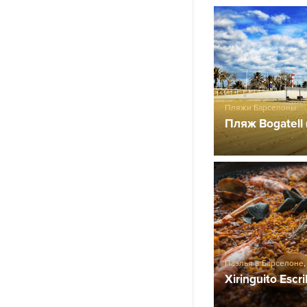
Пляжи Барселоны
Пляж Bogatell 
Паэлья в Барселоне
Xiringuito Escr