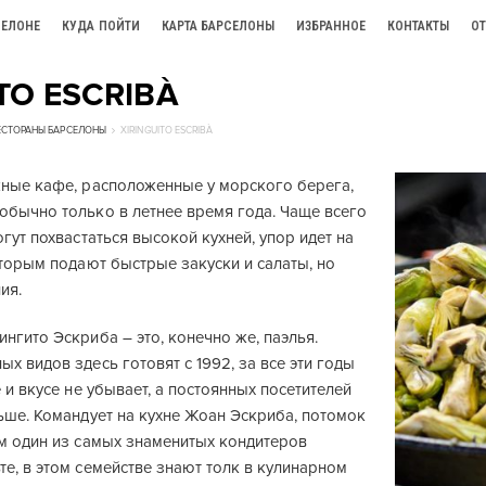
СЕЛОНЕ
КУДА ПОЙТИ
КАРТА БАРСЕЛОНЫ
ИЗБРАННОЕ
КОНТАКТЫ
О
TO ESCRIBÀ
ЕСТОРАНЫ БАРСЕЛОНЫ
XIRINGUITO ESCRIBÀ
жные кафе, расположенные у морского берега,
обычно только в летнее время года. Чаще всего
огут похвастаться высокой кухней, упор идет на
оторым подают быстрые закуски и салаты, но
ия.
нгито Эскриба – это, конечно же, паэлья.
х видов здесь готовят с 1992, за все эти годы
е и вкусе не убывает, а постоянных посетителей
ьше. Командует на кухне Жоан Эскриба, потомок
ом один из самых знаменитых кондитеров
е, в этом семействе знают толк в кулинарном