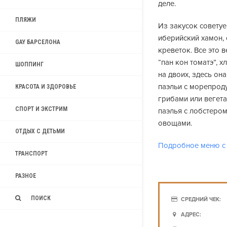
деле.
ПЛЯЖИ
Из закусок совету
иберийский хамон, 
GAY БАРСЕЛОНА
креветок. Все это 
“пан кон томатэ”, 
ШОППИНГ
на двоих, здесь он
паэльи с морепроду
КРАСОТА И ЗДОРОВЬЕ
грибами или вегет
СПОРТ И ЭКСТРИМ
паэлья с лобстером
овощами.
ОТДЫХ С ДЕТЬМИ
Подробное меню с 
ТРАНСПОРТ
РАЗНОЕ
ПОИСК
СРЕДНИЙ ЧЕК:
АДРЕС: