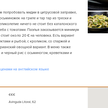
ем попробовать мидии в цитрусовой заправке,
осьминожек на гриле и тар тар из трески и
великолепие ничего не стоит без каталонского
хлеба с томатами. Паэлья заказывается минимум
а стоит около 20 € на человека. Есть вариант
ктами и рыбой, с кроликом, со спаржей и
арианский овощной вариант. В меню также
 и черный рис с осьминогом, креветками и
ценами на английском языке
€€€
Avinguda Litoral, 62