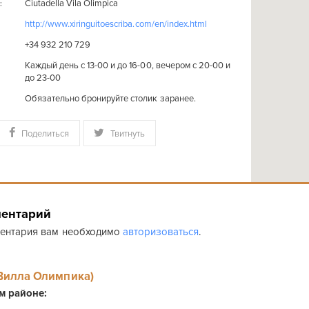
Ciutadella Vila Olimpica
:
http://www.xiringuitoescriba.com/en/index.html
+34 932 210 729
Каждый день с 13-00 и до 16-00, вечером с 20-00 и
до 23-00
Обязательно бронируйте столик заранее.
Поделиться
Твитнуть
ментарий
ментария вам необходимо
авторизоваться
.
 (Вилла Олимпика)
ом районе: