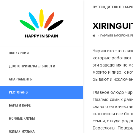
ПУТЕВОДИТЕЛЬ ПО БАР
XIRINGUI
ПАЭЛЬЯ В БАРСЕЛОНЕ
,
Р
Чирингито это пля
ЭКСКУРСИИ
которые работают 
эти заведения не м
ДОСТОПРИМЕЧАТЕЛЬНОСТИ
мохито и пиво, к к
бывают и исключен
АПАРТАМЕНТЫ
Главное блюдо чири
РЕСТОРАНЫ
Паэлью самых разны
БАРЫ И КАФЕ
слава о ее качеств
становится все бол
НОЧНЫЕ КЛУБЫ
семьи, откуда род
Барселоны. Поверьт
ЖИВАЯ МУЗЫКА