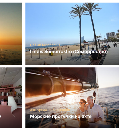
Пляжи Барселоны
Пляж Somorrostro (Соморростро)
Экскурсии по Барселоне
y
Морские прогулки на яхте