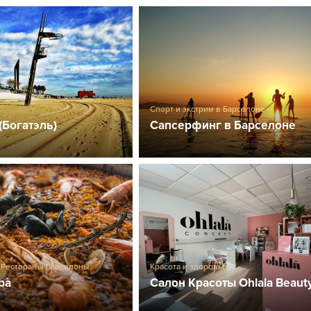
Спорт и экстрим в Барселоне
(Богатэль)
Сапсерфинг в Барселоне
,
Рестораны Барселоны
Красота и здоровье
ibà
Салон Красоты Ohlala Beaut