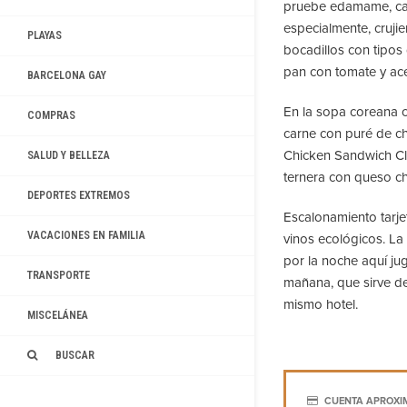
pruebe edamame, cal
especialmente, crujie
PLAYAS
bocadillos con tipos
pan con tomate y acei
BARCELONA GAY
En la sopa coreana 
COMPRAS
carne con puré de chi
Chicken Sandwich Cl
SALUD Y BELLEZA
ternera con queso ch
DEPORTES EXTREMOS
Escalonamiento tarjet
VACACIONES EN FAMILIA
vinos ecológicos. La
por la noche aquí ju
TRANSPORTE
mañana, que sirve 
mismo hotel.
MISCELÁNEA
BUSCAR
CUENTA APROXI