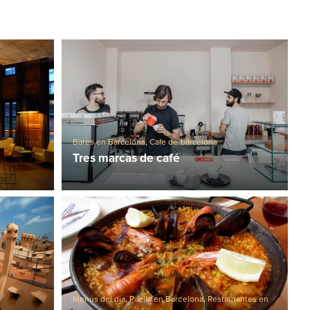
Bares en Barcelona
,
Cafe de barcelona
Tres marcas de café
Menús del día
,
Paella en Barcelona
,
Restaurantes en