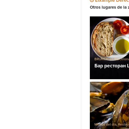
Eixample Dere
Otros lugares de la 
BRUNCH en Barcelon
Бар ресторан L
Menús del día
,
Restau