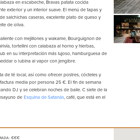
abaza en escabeche, Bravas patata cocida
nte exterior y un interior suave. El menú de tapas y
 de salchichas caseras, excelente plato de queso y
te de oliva.
caliente con mejillones y wakame, Bourguignon de
rivía, tortellini con calabaza al horno y hierbas,
ub en su interpretación más lujoso, hamburguesa de
eddar o lubina al vapor con jengibre.
a de té local, así como ofrecer postres, cócteles y
 factura media por persona 25 €. El fin de semana
gando DJ y se celebran noches de baile. C siete de la
desayuno de
Esquina de Satanás
, café, que está en el
€€€
MADA: