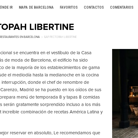
ÓNDE IR
MAPA DE BARCELONA
FAVORITOS
CONTACTOS
COMENTARIOS
ТОРАН LIBERTINE
RESTAURANTES EN BARCELONA
БАР РЕСТОРАН LIBERTINE
cional se encuentra en el vestíbulo de la Casa
s de moda de Barcelona, el edificio ha sido
co de la mayoría de los establecimientos de gama
esde el mediodía hasta la medianoche en la cocina
in interrupción, donde el chef de renombre de
 Carenzo, Madrid se ha puesto en los oídos de sus
 prepara menú de temporada 8 y tapas 8 comidas
tos serán gratamente sorprendido incluso a los más
increíble combinación de recetas América Latina y
mejor reservar en absoluto, Le recomendamos que