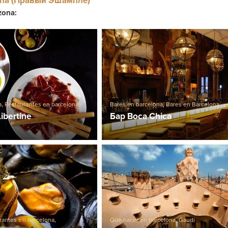
cha (Правый Эшампле)
zona:
a
,
Restaurantes en barcelona
Bares en barcelona
,
Bares en Barcelona
ibertine
Бар Boca Chica
rantes en barcelona
,
Qué hacer en barcelona
,
Gaudí