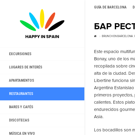
GUÍA DE BARCELONA
D
БАР РЕС
BRUNCH EN BARCELONA
,
Este espacio multifun
EXCURSIONES
Bonay, uno de los má
recopilada sobre cin
LUGARES DE INTERÉS
alta de la ciudad. D
Libertine funciona s
APARTAMENTOS
Argentina Estanislao
RESTAURANTES
primeros proyectos,
calientes. Estos pla
BARES Y CAFÉS
endurecidos gourmet 
Asia.
DISCOTECAS
Los bocadillos son 
MÚSICA EN VIVO