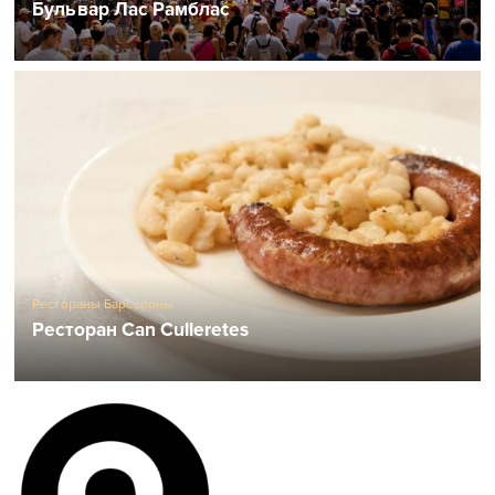
Бульвар Лас Рамблас
Рестораны Барселоны
Ресторан Can Culleretes