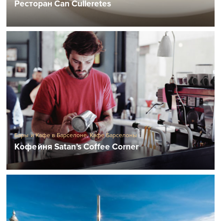
Ресторан Can Culleretes
Бары и Кафе в Барселоне
,
Кафе Барселоны
Кофейня Satan’s Coffee Corner