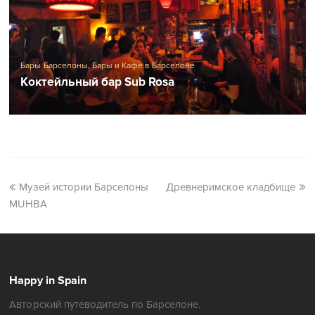
Бары Барселоны
,
Бары и Кафе в Барселоне
Коктейльный бар Sub Rosa
Музей истории Барселоны
Древнеримское кладбище
MUHBA
Happy in Spain
Авторский путеводитель по Барселоне.