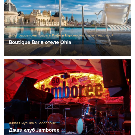
Бары Барселоны
,
Бары и Кафе в Барселоне
,
Бары с террасой
Boutique Bar в отеле Ohla
Живая музыка в Барселоне
Джаз клуб Jamboree