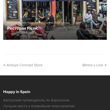
Бизнес ланчи
,
Бранчи
,
Рестораны Барселоны
Ресторан Picnic
Aleluya Concept Store
Bimba y Lola
Happy in Spain
Авторский путеводитель по Барселоне.
Лучшие места и ближайшие мероприятия.