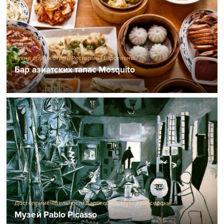
Кухня других стран
,
Рестораны Барселоны
Бар азиатских тапас Mosquito
Достопримечательности Барселоны
,
Музеи Барселоны
Музей Pablo Picasso