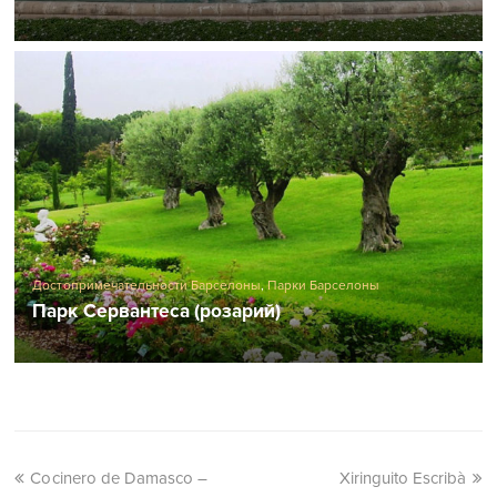
Достопримечательности Барселоны
,
Парки Барселоны
Парк Сервантеса (розарий)
Cocinero de Damasco –
Xiringuito Escribà