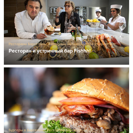
Рестораны Барселоны
,
Рестораны морепродуктов в Барселоне
Ресторан и устричный бар Fishhh!
Бургеры в Барселоне
,
Рестораны Барселоны