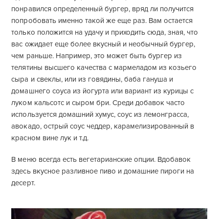
понравился определенный бургер, вряд ли получится
попробовать именно такой же еще раз. Вам остается
только положится на удачу и приходить сюда, зная, что
вас ожидает еще более вкусный и необычный бургер,
чем раньше. Например, это может быть бургер из
телятины высшего качества с мармеладом из козьего
сыра и свеклы, или из говядины, баба гануша и
домашнего соуса из йогурта или вариант из курицы с
луком кальсотс и сыром бри. Среди добавок часто
используется домашний хумус, соус из лемонграсса,
авокадо, острый соус чеддер, карамелизированный в
красном вине лук и т.д.
В меню всегда есть вегетарианские опции. Вдобавок
здесь вкусное разливное пиво и домашние пироги на
десерт.