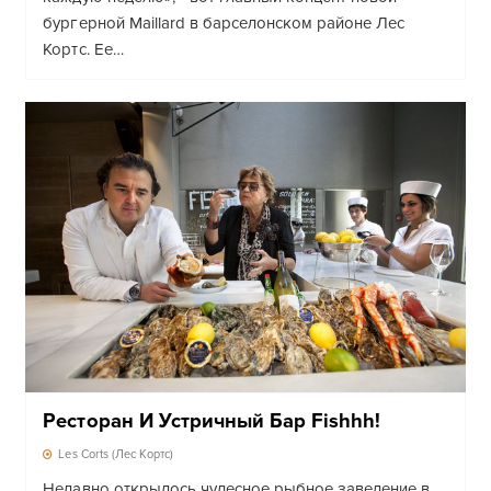
бургерной Maillard в барселонском районе Лес
Кортс. Ее…
Ресторан И Устричный Бар Fishhh!
Les Corts (Лес Кортс)
Недавно открылось чудесное рыбное заведение в