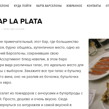
СЕЛОНЕ
КУДА ПОЙТИ
КАРТА БАРСЕЛОНЫ
ИЗБРАННОЕ
КОНТАКТЫ
О
АР LA PLATA
ТАПАС БАР LA PLATA
е примечательный, этот бар, где большинство
тоя, бурно общаясь, аутентичное место, одно из
ений Барселоны, сохранивших свою
Ассортимент блюд невелик, в этом баре
ри вида различных тапас, это идеально место для
мы с выбором. Закажите все три тапас и бутылку
о вина, оно на разлив из бочонка, бутылочка
х евро.
салат из помидоров с анчоусами и бутерброды с
. Просто, дешево и очень вкусно. Сюда
вернуться за антуражем и самой вкусной в