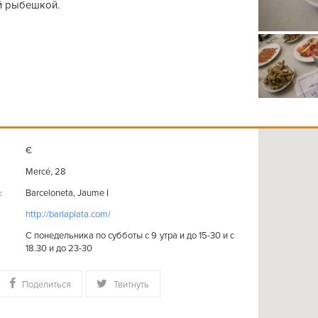
й рыбешкой.
€
Mercé, 28
Barceloneta, Jaume I
:
http://barlaplata.com/
С понедельника по субботы с 9 утра и до 15-30 и с
18.30 и до 23-30
Поделиться
Твитнуть