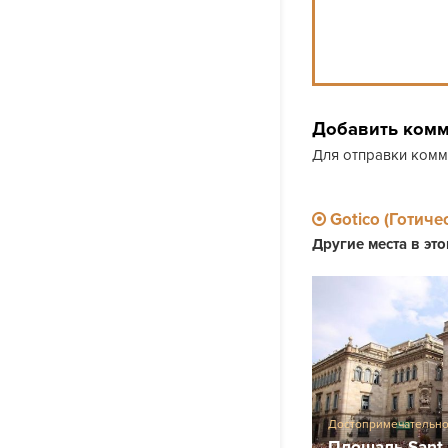
Добавить ком
Для отправки ком
Gotico (Готиче
Другие места в эт
Достопримечательно
Площадь Sant