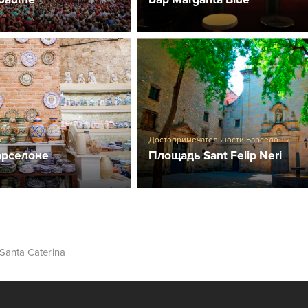
е
Достопримечательности Барселоны
арселоне
Площадь Sant Felip Neri
Santa Caterina