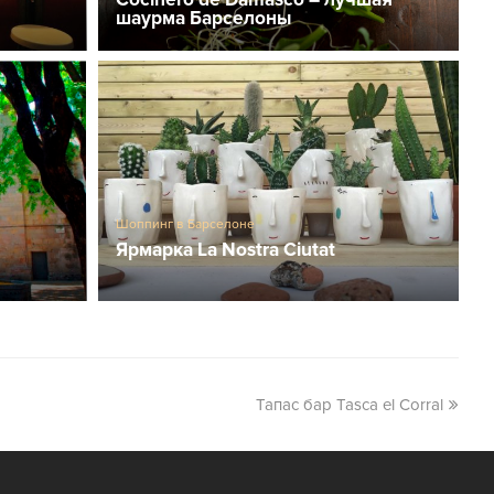
шаурма Барселоны
Шоппинг в Барселоне
Ярмарка La Nostra Ciutat
Тапас бар Tasca el Corral