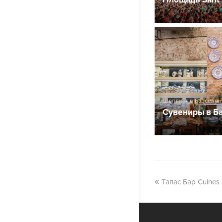
Шоппинг в Барселон
Сувениры в Б
Тапас Бар Cuines 