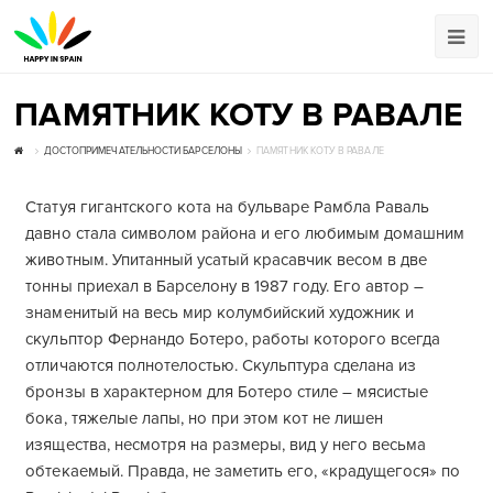
ПАМЯТНИК КОТУ В РАВАЛЕ
ДОСТОПРИМЕЧАТЕЛЬНОСТИ БАРСЕЛОНЫ
ПАМЯТНИК КОТУ В РАВАЛЕ
Статуя гигантского кота на бульваре Рамбла Раваль
давно стала символом района и его любимым домашним
животным. Упитанный усатый красавчик весом в две
тонны приехал в Барселону в 1987 году. Его автор –
знаменитый на весь мир колумбийский художник и
скульптор Фернандо Ботеро, работы которого всегда
отличаются полнотелостью. Скульптура сделана из
бронзы в характерном для Ботеро стиле – мясистые
бока, тяжелые лапы, но при этом кот не лишен
изящества, несмотря на размеры, вид у него весьма
обтекаемый. Правда, не заметить его, «крадущегося» по