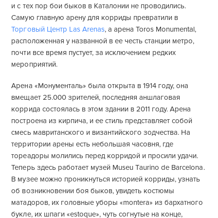
и с тех пор бои быков в Каталонии не проводились.
Самую главную арену для корриды превратили в
Торговый Центр Las Arenas
, а арена Toros Monumental,
расположенная у названной в ее честь станции метро,
почти все время пустует, за исключением редких
мероприятий.
Арена «Монументаль» была открыта в 1914 году, она
вмещает 25.000 зрителей, последняя аншлаговая
коррида состоялась в этом здании в 2011 году. Арена
построена из кирпича, и ее стиль представляет собой
смесь мавританского и византийского зодчества. На
территории арены есть небольшая часовня, где
тореадоры молились перед корридой и просили удачи.
Теперь здесь работает музей Museu Taurino de Barcelona.
В музее можно проникнуться историей корриды, узнать
об возникновении боя быков, увидеть костюмы
матадоров, их головные уборы «montera» из бархатного
букле, их шпаги «еstoque», чуть согнутые на конце,