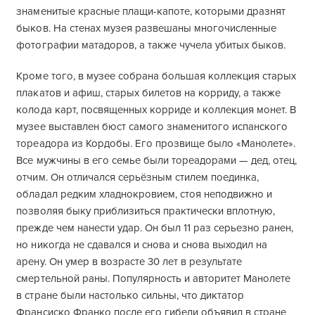
знаменитые красные плащи-капоте, которыми дразнят
быков. На стенах музея развешаны многочисленные
фотографии матадоров, а также чучела убитых быков.
Кроме того, в музее собрана большая коллекция старых
плакатов и афиш, старых билетов на корриду, а также
колода карт, посвященных корриде и коллекция монет. В
музее выставлен бюст самого знаменитого испанского
тореадора из Кордобы. Его прозвище было «Манолете».
Все мужчины в его семье были тореадорами — дед, отец,
отчим. Он отличался серьёзным стилем поединка,
обладал редким хладнокровием, стоя неподвижно и
позволяя быку приблизиться практически вплотную,
прежде чем нанести удар. Он был 11 раз серьезно ранен,
но никогда не сдавался и снова и снова выходил на
арену. Он умер в возрасте 30 лет в результате
смертельной раны. Популярность и авторитет Манолете
в стране были настолько сильны, что диктатор
Франсиско Франко после его гибели объявил в стране