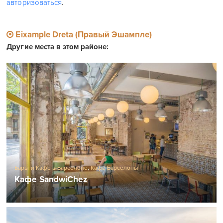
авторизоваться
.
Eixample Dreta (Правый Эшампле)
Другие места в этом районе:
Бары и Кафе в Барселоне
,
Кафе Барселоны
Кафе SandwiChez