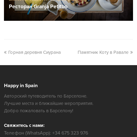
Ресторан Granja Petitbo
Горная деревня Сиурана
Памятник Коту в Равале
Happy in Spain
Авторский путеводитель по Барселоне.
Лучшие места и ближайшие мероприятия.
Добро пожаловать в Барселону!
Свяжитесь с нами:
Телефон (WhatsApp): +34 675 323 976