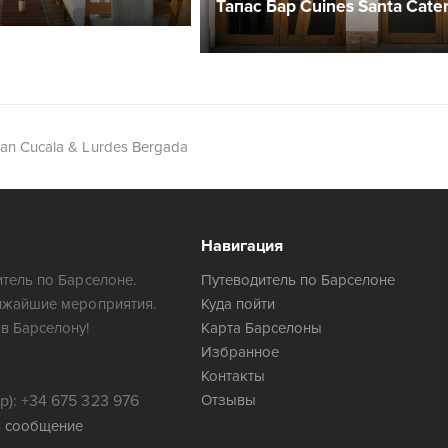
Тапас Бар Cuines Santa Cater
n Cucala & Lurdes Bergada
Навигация
тель по Барселоне.
Путеводитель по Барселоне
ижайшие мероприятия.
Куда пойти
в Барселону!
Карта Барселоны
Избранное
Контакты
): +34 675 323 976
Отзывы
ь сообщение