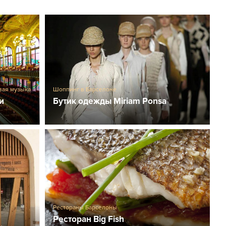
вая музыка
Шоппинг в Барселоне
и
Бутик одежды Miriam Ponsa
Рестораны Барселоны
Ресторан Big Fish