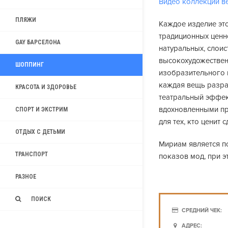
Видео коллекции ве
ПЛЯЖИ
Каждое изделие эт
традиционных ценно
GAY БАРСЕЛОНА
натуральных, слоис
высокохудожествен
ШОППИНГ
изобразительного и
каждая вещь разра
КРАСОТА И ЗДОРОВЬЕ
театральный эффек
вдохновленными пр
СПОРТ И ЭКСТРИМ
для тех, кто ценит
ОТДЫХ С ДЕТЬМИ
Мириам является п
ТРАНСПОРТ
показов мод, при 
РАЗНОЕ
ПОИСК
СРЕДНИЙ ЧЕК:
АДРЕС: