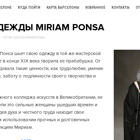
СЕЛОНЕ
КУДА ПОЙТИ
КАРТА БАРСЕЛОНЫ
ИЗБРАННОЕ
КОНТАКТЫ
О
ДЕЖДЫ MIRIAM PONSA
БУТИК ОДЕЖДЫ MIRIAM PONSA
Понса шьет свою одежду в той же мастерской
е в конце XIX века творила ее прабабушка. От
овала такие ценности, как трудолюбие, умение
, заботу о подлинности своего творчества и
жного колледжа искусств в Великобритании, ее
ели это сильные женщины ушедших времен и
дея духа и честного труда находит свое
м использовании прочных и долговечных
екциях Мириам.