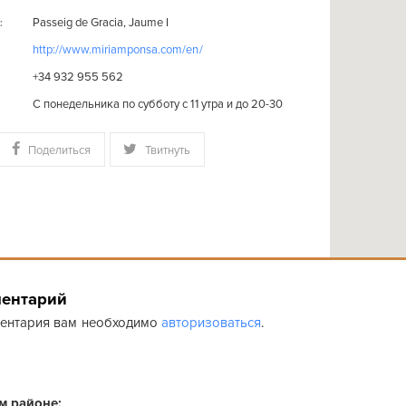
Passeig de Gracia, Jaume I
:
http://www.miriamponsa.com/en/
+34 932 955 562
C понедельника по субботу с 11 утра и до 20-30
Поделиться
Твитнуть
ментарий
ментария вам необходимо
авторизоваться
.
ом районе: