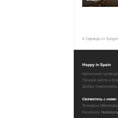
Одежда от Syngma
Happy in Spain
Авторский путеводи
Лучшие места и бл
Добро пожаловать 
Свяжитесь с нами:
Телефон (WhatsApp
Facebook:
Написат