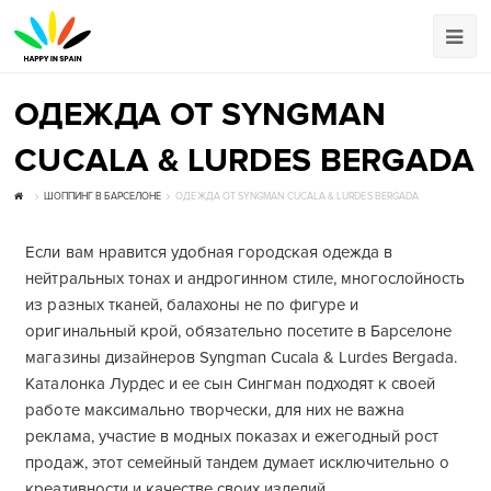
ОДЕЖДА ОТ SYNGMAN
CUCALA & LURDES BERGADA
ШОППИНГ В БАРСЕЛОНЕ
ОДЕЖДА ОТ SYNGMAN CUCALA & LURDES BERGADA
Если вам нравится удобная городская одежда в
нейтральных тонах и андрогинном стиле, многослойность
из разных тканей, балахоны не по фигуре и
оригинальный крой, обязательно посетите в Барселоне
магазины дизайнеров Syngman Cucala & Lurdes Bergada.
Каталонка Лурдес и ее сын Сингман подходят к своей
работе максимально творчески, для них не важна
реклама, участие в модных показах и ежегодный рост
продаж, этот семейный тандем думает исключительно о
креативности и качестве своих изделий.