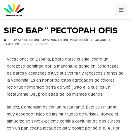
SIFO БАР ¨ РЕСТОРАН OFIS
BARES EN BARCELONA
,
BARES EN BARCELONA
,
MENÚS DEL DÍA
,
RESTAURANTES EN
BARCELONA
SIFO БАР ¨ РЕСТОРАН OFIS
Vacaciones en España, podrá darse cuenta, como un
perezoso domingo por la mañana, la gente en las terrazas
de bares y cafeterías diluye sus vermut y refrescos sifones de
la vendimia. Es en honor de estos agregados de colores
retro fue nombrado barra de Sifó, junto a la cual es un
restaurante OIF, propiedad de los mismos dueños.
tal vez, Comenzamos con un restaurante. Este es un lugar
muy acogedor lejos de las multitudes de turistas, donde el
almuerzo se sirve excelente comida conjunto de dos cursos
con un pan cocina local, bebida y postre por sólo 10 €. Por