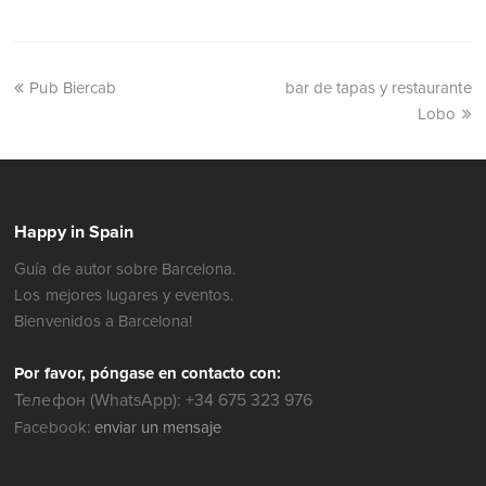
Pub Biercab
bar de tapas y restaurante
Lobo
Happy in Spain
Guía de autor sobre Barcelona.
Los mejores lugares y eventos.
Bienvenidos a Barcelona!
Por favor, póngase en contacto con:
Телефон (WhatsApp): +34 675 323 976
Facebook:
enviar un mensaje