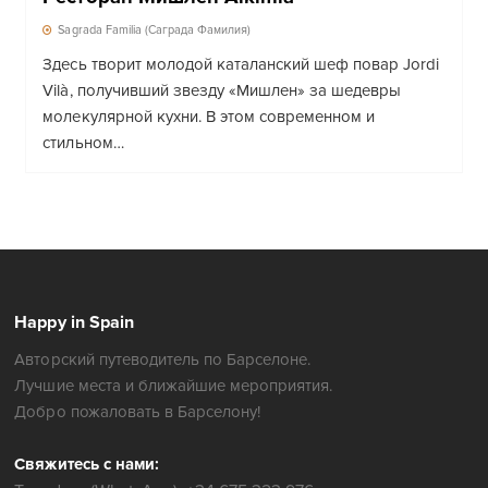
Sagrada Familia (Саграда Фамилия)
Здесь творит молодой каталанский шеф повар Jordi
Vilà, получивший звезду «Мишлен» за шедевры
молекулярной кухни. В этом современном и
стильном…
Happy in Spain
Авторский путеводитель по Барселоне.
Лучшие места и ближайшие мероприятия.
Добро пожаловать в Барселону!
Свяжитесь с нами: