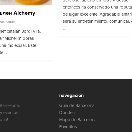
entonces ha conservado una reputa
шлен Alchemy
de lugar excelente. Agradable anfitr
será su entretenimiento, comunicar, 
ada Familia)
...
ef catalán Jordi Vilà,
la "Michelin" obras
ina molecular. Este
 ...
navegación
Barcelona.
Guía de Barcelona
y eventos.
Dónde ir
lona!
Mapa de Barcelona
Favoritos