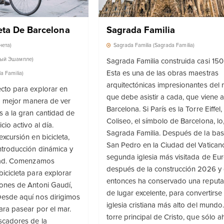
leta De Barcelona
Sagrada Familia
нета)
Sagrada Familia (Sagrada Familia)
евый Эшампле)
Sagrada Familia construida casi 150
Esta es una de las obras maestras
a Familia)
arquitectónicas impresionantes del
ecto para explorar en
que debe asistir a cada, que viene a
 la mejor manera de ver
Barcelona. Si París es la Torre Eiffel
s a la gran cantidad de
Coliseo, el símbolo de Barcelona, lo,
cio activo al día.
Sagrada Familia. Después de la basí
xcursión en bicicleta,
San Pedro en la Ciudad del Vaticano
ntroducción dinámica y
segunda iglesia más visitada de Eur
udad. Comenzamos
después de la construcción 2026 y
icicleta para explorar
entonces ha conservado una reputa
iones de Antoni Gaudí,
de lugar excelente, para convertirse 
Desde aquí nos dirigimos
iglesia cristiana más alto del mundo
para pasear por el mar.
torre principal de Cristo, que sólo a
escadores de la