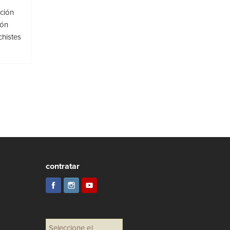
ción
ión
chistes
contratar
Seleccione el