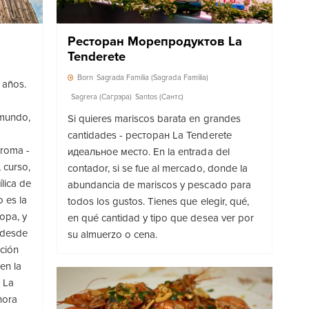
Ресторан Морепродуктов La
Tenderete
Born
Sagrada Familia (Sagrada Familia)
 años.
Sagrera (Сагрэра)
Santos (Сантс)
 mundo,
Si quieres mariscos barata en grandes
cantidades - ресторан La Tenderete
, roma -
идеальное место. En la entrada del
 curso,
contador, si se fue al mercado, donde la
lica de
abundancia de mariscos y pescado para
 es la
todos los gustos. Tienes que elegir, qué,
opa, y
en qué cantidad y tipo que desea ver por
 desde
su almuerzo o cena.
ción
en la
. La
hora