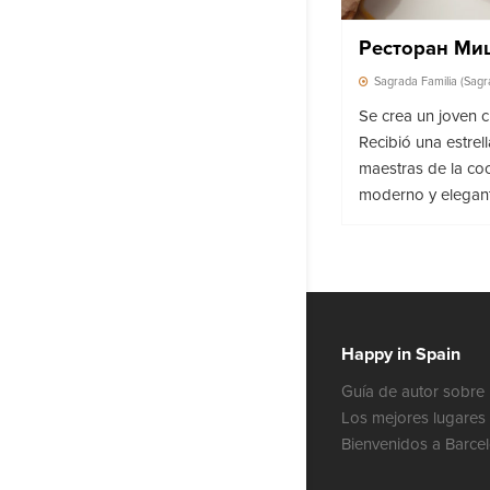
Ресторан Ми
Sagrada Familia (Sagr
Se crea un joven ch
Recibió una estrel
maestras de la coc
moderno y elegante
Happy in Spain
Guía de autor sobre 
Los mejores lugares 
Bienvenidos a Barce