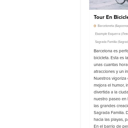
Tour En Bicic
Barceloneta (Барсело
Eixample Esquerra (Л
Sagrada Familia (Sagrad
Barcelona es perf
bicicleta. Esta es
unas cuantas hora
atracciones y un ini
Nuestros vigoriza e
mejora el humor, i
divertida a la ci
nuestro paseo en b
las grandes creac
Sagrada Familia. 
hacia las playas, 
En el barrio de p