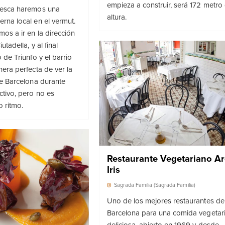
empieza a construir, será 172 metro
resca haremos una
altura.
rna local en el vermut.
mos a ir en la dirección
utadella, y al final
 de Triunfo y el barrio
nera perfecta de ver la
de Barcelona durante
ctivo, pero no es
 ritmo.
Restaurante Vegetariano A
Iris
Sagrada Familia (Sagrada Familia)
Uno de los mejores restaurantes de
Barcelona para una comida vegetar
deliciosa, abierto en 1969 y desde