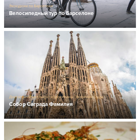
Экскурсии по Барселоне
Велосипедный тур по Барселоне
Достопримечательности Барселоны
,
Творения Гауди
Собор Саграда Фамилия