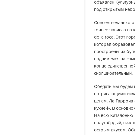
объявлен Культурн
под открытым небо
Совсем недалеко от
точнее зависла на к
de la roca. Этот г
которая образовал
простроены из бул
поднимемся на сам
конце единственной
сногшибательный.
Обедать мы будем 
потрясающими вида
ценам. Ла Гарроча 
кухней». В основно
На всю Каталонию 
полутвёрдый, нежны
острым вкусом. Об