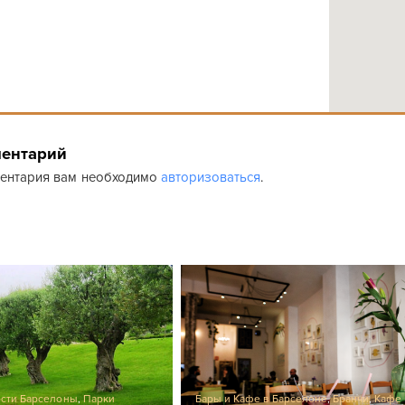
ментарий
ментария вам необходимо
авторизоваться
.
сти Барселоны
,
Парки
Бары и Кафе в Барселоне
,
Бранчи
,
Кафе