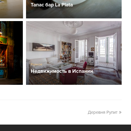
Тапас бар La Plata
оне
Разное
Недвижимость в Испании
Деревня Рупит