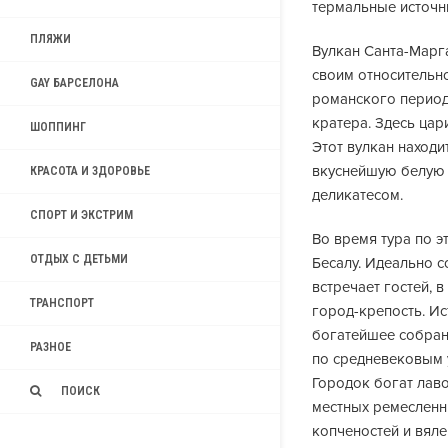
термальные источн
ПЛЯЖИ
Вулкан Санта-Марг
своим относительн
GAY БАРСЕЛОНА
романского период
кратера. Здесь ца
ШОППИНГ
Этот вулкан находи
вкуснейшую белую 
КРАСОТА И ЗДОРОВЬЕ
деликатесом.
СПОРТ И ЭКСТРИМ
Во время тура по 
ОТДЫХ С ДЕТЬМИ
Бесалу. Идеально 
встречает гостей, 
ТРАНСПОРТ
город-крепость. И
богатейшее собран
РАЗНОЕ
по средневековым 
Городок богат лав
ПОИСК
местных ремесленн
копченостей и вяле