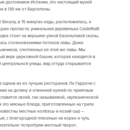
ым достоянием Испании, это настоящий музей
м в 130 км от Барселоны.
 Бесалу, в 15 минутах езды, расположилась, а
раю пропасти, уникальная деревенька Castellfullit
ородок стоит на вершине узкой базальтовой скалы,
ась столкновениями потоков лавы. Дома
ыжников, слепленных из этой же лавы. Мы
ый верх церковной башни, которая находится в
 центральной улицы, вид оттуда открывается
в одном из из лучших ресторанов Ла Гаррочи с
ми на долину и отменной кухней по приятным
славится своей, так называемой, «вулканической
м это мясные блюда, приготовленные на гриле.
известны местные колбасы и козий сыр –
й, с благородной плесенью на корке и чуть
язательно попробуем местный творог,