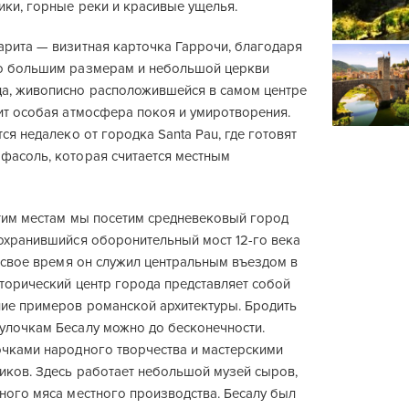
ики, горные реки и красивые ущелья.
арита — визитная карточка Гаррочи, благодаря
о большим размерам и небольшой церкви
а, живописно расположившейся в самом центре
рит особая атмосфера покоя и умиротворения.
тся недалеко от городка Santa Pau, где готовят
фасоль, которая считается местным
этим местам мы посетим средневековый город
сохранившийся оборонительный мост 12-го века
в свое время он служил центральным въездом в
сторический центр города представляет собой
ие примеров романской архитектуры. Бродить
улочкам Бесалу можно до бесконечности.
очками народного творчества и мастерскими
иков. Здесь работает небольшой музей сыров,
ного мяса местного производства. Бесалу был