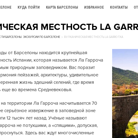
СЕЛОНЕ
КУДА ПОЙТИ
КАРТА БАРСЕЛОНЫ
ИЗБРАННОЕ
КОНТАКТЫ
О
ЧЕСКАЯ МЕСТНОСТЬ LA GAR
СТИ БАРСЕЛОНЫ
,
ЭКСКУРСИИ ПО БАРСЕЛОНЕ
ВУЛКАНИЧЕСКАЯ МЕСТНОСТЬ LA GARROTXA
езды от Барселоны находится крупнейшая
тность Испании, которая называется Ла Гарроча
емым природным заповедником. Вас поразит
рмония пейзажей, архитектуры, удивительное
меренная жизнь здешний селений, где время
ь еще во времена Средневековья.
 на территории Ла Гарроча насчитывается 70
ее серьёзное извержение в заповедной зоне
ти 12 тысяч лет назад. Учёные называют
арроча не потухшими, а «спящими», допуская,
проснуться. Здесь вас ждут многочисленные