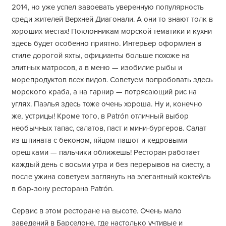
2014, но уже успел завоевать уверенную популярность
среди жителей Верхней Диагонали. А они то знают толк в
хороших местах! Поклонникам морской тематики и кухни
здесь будет особенно приятно. Интерьер оформлен в
стиле дорогой яхты, официанты больше похоже на
элитных матросов, а в меню — изобилие рыбы и
морепродуктов всех видов. Советуем попробовать здесь
морского краба, а на гарнир — потрясающий рис на
углях. Паэлья здесь тоже очень хороша. Ну и, конечно
же, устрицы! Кроме того, в Patrón отличный выбор
необычных тапас, салатов, паст и мини-бургеров. Салат
из шпината с беконом, яйцом-пашот и кедровыми
орешками — пальчики оближешь! Ресторан работает
каждый день с восьми утра и без перерывов на сиесту, а
после ужина советуем заглянуть на элегантный коктейль
в бар-зону ресторана Patrón.
Сервис в этом ресторане на высоте. Очень мало
заведений в Барселоне, где настолько учтивые и