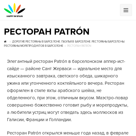
РЕСТОРАН PATRÓN
ДОРОГИЕ РЕСТОРАНЫ В БАРСЕЛОНЕ
,
ПАЭЛЬЯ В БАРСЕЛОНЕ
,
РЕСТОРАНЫ БАРСЕЛОНЫ
,
РЕСТОРАНЫ МОРЕПРОДУКТОВ В БАРСЕЛОНЕ
РЕСТОРАН PATRÓN
Элегантный ресторан Patrón в барселонском аппер-ист-
сайде — районе Сант Жерваси — идеальное место для
изысканного завтрака, светского обеда, шикарного
ужина или утонченного коктейльного вечера. Ресторан
оформлен в стиле яхты арабского шейха, не
обделенного, при этом, отличным вкусом. Маэстро-повар
совершенно божественно готовит рыбу и морепродукты,
а любители устриц могут отведать здесь моллюсков из
Галисии, Франции и Голландии.
Ресторан Patrón открылся меньше года назад, в феврале