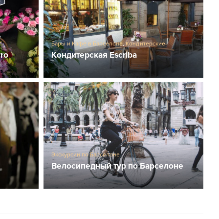
Бары и Кафе в Барселоне
,
Кондитерские
rro
Кондитерская Escriba
Экскурсии по Барселоне
Велосипедный тур по Барселоне