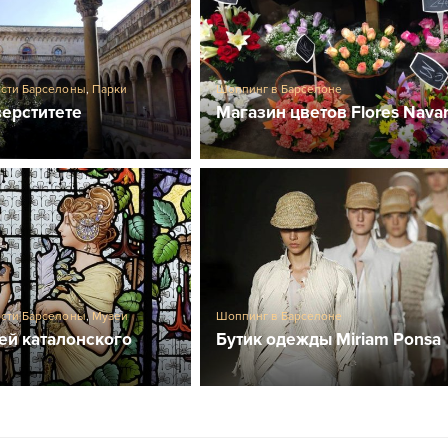
сти Барселоны
,
Парки
Шоппинг в Барселоне
ерститете
Магазин цветов Flores Nava
сти Барселоны
,
Музеи
Шоппинг в Барселоне
й каталонского
Бутик одежды Miriam Ponsa