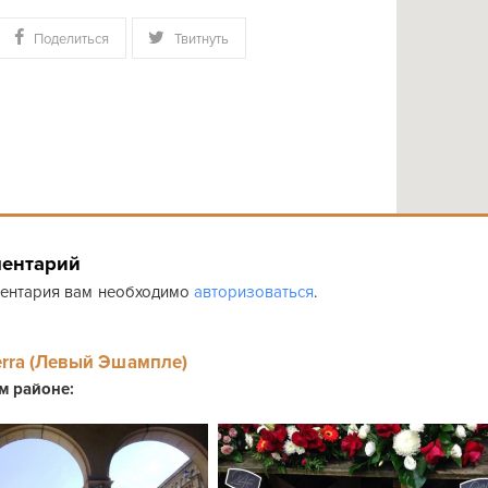
Поделиться
Твитнуть
ментарий
ментария вам необходимо
авторизоваться
.
erra (Левый Эшампле)
ом районе: