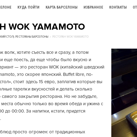
СЕЛОНЕ
КУДА ПОЙТИ
КАРТА БАРСЕЛОНЫ
ИЗБРАННОЕ
КОНТАКТЫ
О
АН WOK YAMAMOTO
КИЙ СТОЛ)
,
РЕСТОРАНЫ БАРСЕЛОНЫ
РЕСТОРАН WOK YAMAMOTO
 волк, хотите съесть все и сразу, а потом
 и еще поесть, да еще чтобы было вкусно и
вариант — это ресторан WOK (китайский шведский
mamoto, это скорее японский. Buffet libre, по-
тол», стоит здесь 15 евро, заплатив которые вы
лные тарелки вкусностей и делать сколько
 самого закрытия ресторана. Но не забудьте,
 места обычно только во время обеда и ужина с
:00 до 00:00. За напитки, кстати, придется
.
блюд просто огромен: от традиционных